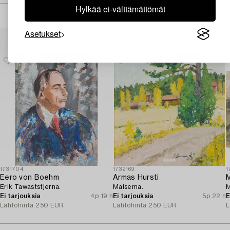
Hylkää ei-välttämättömät
Asetukset
Muiden katsomia kohteita
1731704
1732169
1
Eero von Boehm
Armas Hursti
M
Erik Tawaststjerna.
Maisema.
M
Ei tarjouksia
4p 19 h
Ei tarjouksia
5p 22 h
E
Lähtöhinta
250 EUR
Lähtöhinta
250 EUR
L