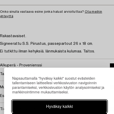
Onko sinulla vastaava esine jonka haluat arvioituttaa?
Ota meihin
yhteyttä
Rakastavaiset.
Signeerattu S.S. Piirustus, passepartout 26 x 18 cm.
Ei tutkittu ilman kehyksiä. Iänmukaista kulumaa. Taitos.
Alkuperä - Provenienssi
Taiteilijan suku; nykyinen omistaja.
Napsauttamalla "hyväksy kaikki" suostut evästeiden
tallentamiseen laitteellesi verkkosivuston navigoinnin
parantamiseksi, verkkosivuston käytön analysoimiseksi ja
Muut tiedot
markkinointimme mukauttamiseksi.
Esityö etsaukseen.
Hyväksy kaikki
Tietoa ostamisesta