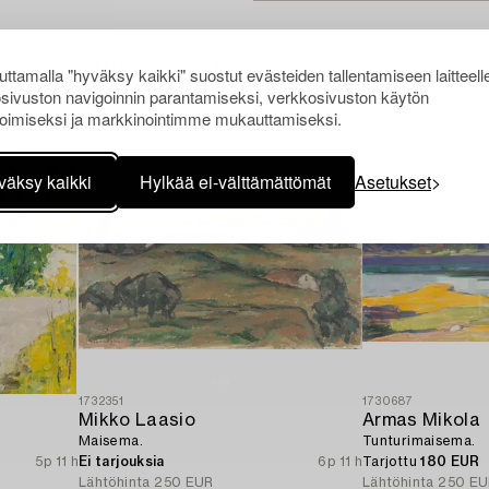
Muiden katsomia kohteita
ttamalla "hyväksy kaikki" suostut evästeiden tallentamiseen laitteell
sivuston navigoinnin parantamiseksi, verkkosivuston käytön
oimiseksi ja markkinointimme mukauttamiseksi.
väksy kaikki
Hylkää ei-välttämättömät
Asetukset
1732351
1730687
Mikko Laasio
Armas Mikola
Maisema.
Tunturimaisema.
5p 11 h
Ei tarjouksia
6p 11 h
Tarjottu
180 EUR
Lähtöhinta
250 EUR
Lähtöhinta
250 EU