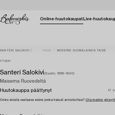
Online-huutokaupat
Live-huutokau
SANTERI SALOKIVI
TAIDE
MODERNI SUOMALAINEN TAIDE
1715641
Santeri Salokivi
(Suomi, 1886-1940)
Maisema Ruovedeltä
Huutokauppa päättynyt
17. 
Onko sinulla vastaava esine jonka haluat arvioituttaa?
Ota meihin yhteyt