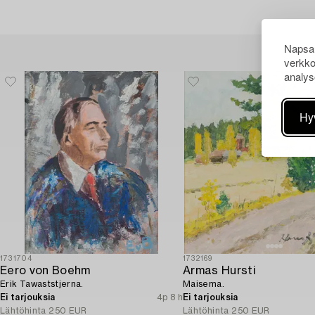
Napsau
verkko
analys
Hy
1731704
1732169
Eero von Boehm
Armas Hursti
Erik Tawaststjerna.
Maisema.
Ei tarjouksia
4p 8 h
Ei tarjouksia
Lähtöhinta
250 EUR
Lähtöhinta
250 EUR