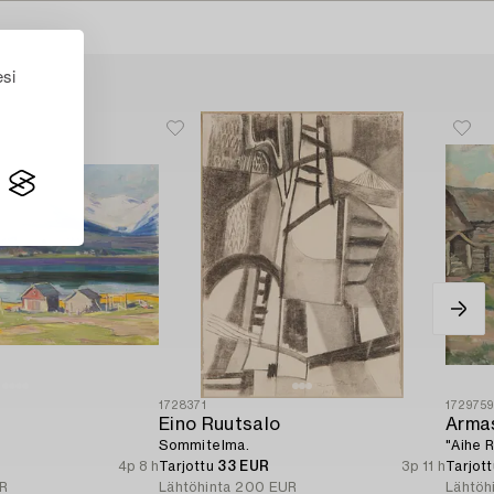
esi
1728371
172975
Eino Ruutsalo
Arma
Sommitelma.
"Aihe 
4p 8 h
Tarjottu
33 EUR
3p 11 h
Tarjot
R
Lähtöhinta
200 EUR
Lähtöh