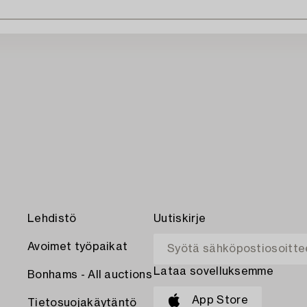
Lehdistö
Uutiskirje
Avoimet työpaikat
Lataa sovelluksemme
Bonhams - All auctions
App Store
Tietosuojakäytäntö