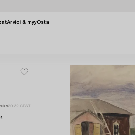
pat
Arvioi & myy
Osta
touko
20:32 CEST
tä