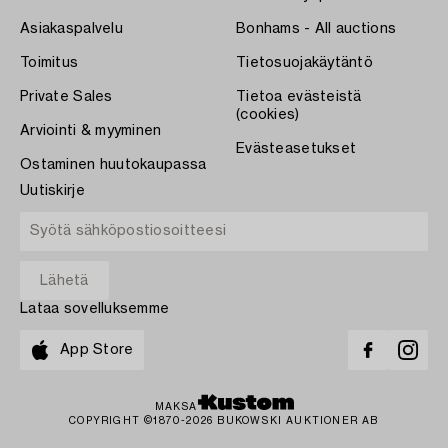
Asiakaspalvelu
Bonhams - All auctions
Toimitus
Tietosuojakäytäntö
Private Sales
Tietoa evästeistä
(cookies)
Arviointi & myyminen
Evästeasetukset
Ostaminen huutokaupassa
Uutiskirje
Lataa sovelluksemme
App Store
MAKSA
COPYRIGHT ©1870-2026 BUKOWSKI AUKTIONER AB