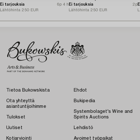
Ei tarjouksia
6p 4 h
Ei tarjouksia
2p
E
Lähtöhinta
250 EUR
Lähtöhinta
250 EUR
L
Tietoa Bukowskista
Ehdot
Ota yhteyttä
Bukipedia
asiantuntijoihimme
Systembolaget's Wine and
Tulokset
Spirits Auctions
Uutiset
Lehdistö
Kotiarviointi
Avoimet työpaikat