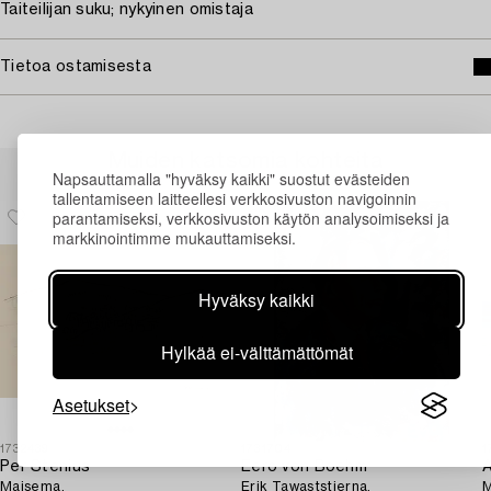
Taiteilijan suku; nykyinen omistaja
Tietoa ostamisesta
Muiden katsomia kohteita
Napsauttamalla "hyväksy kaikki" suostut evästeiden
tallentamiseen laitteellesi verkkosivuston navigoinnin
parantamiseksi, verkkosivuston käytön analysoimiseksi ja
markkinointimme mukauttamiseksi.
Hyväksy kaikki
Hylkää ei-välttämättömät
Asetukset
1732439
1731704
1
Per Stenius
Eero von Boehm
A
Maisema.
Erik Tawaststjerna.
M