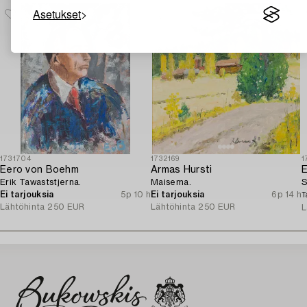
Asetukset
1731704
1732169
1
Eero von Boehm
Armas Hursti
E
Erik Tawaststjerna.
Maisema.
S
Ei tarjouksia
5p 10 h
Ei tarjouksia
6p 14 h
T
Lähtöhinta
250 EUR
Lähtöhinta
250 EUR
L