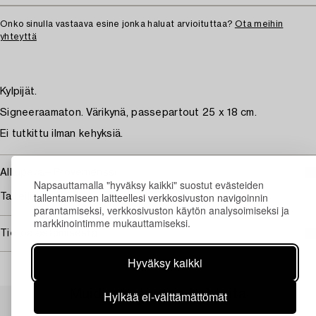
Onko sinulla vastaava esine jonka haluat arvioituttaa?
Ota meihin
yhteyttä
Kylpijät.
Signeeraamaton. Värikynä, passepartout 25 x 18 cm.
Ei tutkittu ilman kehyksiä.
Alkuperä - Provenienssi
Napsauttamalla "hyväksy kaikki" suostut evästeiden
tallentamiseen laitteellesi verkkosivuston navigoinnin
Taiteilijan suku; nykyinen omistaja
parantamiseksi, verkkosivuston käytön analysoimiseksi ja
markkinointimme mukauttamiseksi.
Tietoa ostamisesta
Hyväksy kaikki
Muiden katsomia kohteita
Hylkää ei-välttämättömät