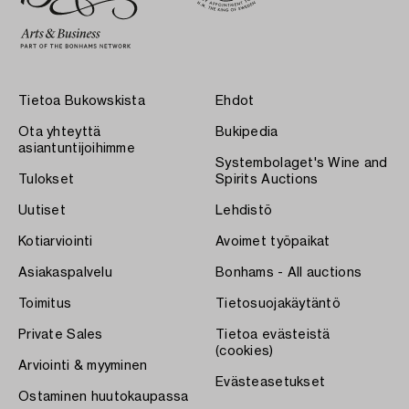
Tietoa Bukowskista
Ehdot
Ota yhteyttä
Bukipedia
asiantuntijoihimme
Systembolaget's Wine and
Tulokset
Spirits Auctions
Uutiset
Lehdistö
Kotiarviointi
Avoimet työpaikat
Asiakaspalvelu
Bonhams - All auctions
Toimitus
Tietosuojakäytäntö
Private Sales
Tietoa evästeistä
(cookies)
Arviointi & myyminen
Evästeasetukset
Ostaminen huutokaupassa