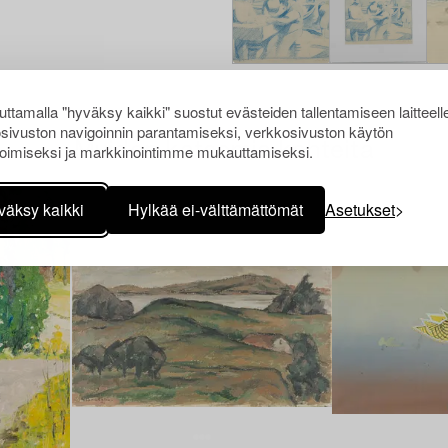
ttamalla "hyväksy kaikki" suostut evästeiden tallentamiseen laitteell
sivuston navigoinnin parantamiseksi, verkkosivuston käytön
Muiden katsomia kohteita
oimiseksi ja markkinointimme mukauttamiseksi.
väksy kaikki
Hylkää ei-välttämättömät
Asetukset