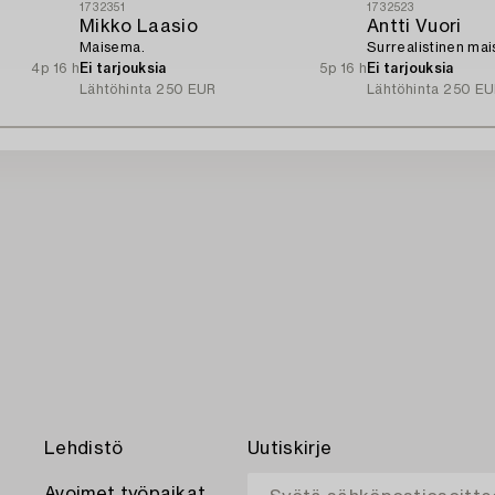
1732351
1732523
Mikko Laasio
Antti Vuori
Maisema.
Surrealistinen ma
4p 16 h
Ei tarjouksia
5p 16 h
Ei tarjouksia
Lähtöhinta
250 EUR
Lähtöhinta
250 EU
Lehdistö
Uutiskirje
Avoimet työpaikat