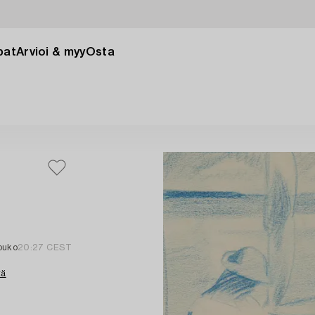
pat
Arvioi & myy
Osta
touko
20:27 CEST
tä