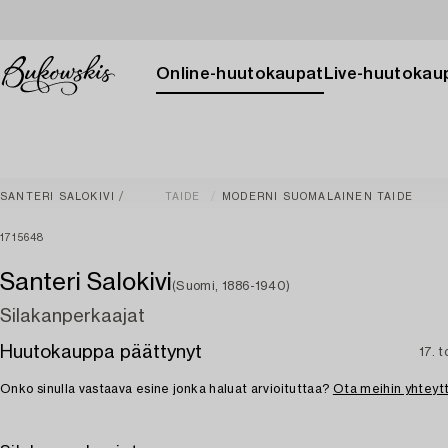
Online-huutokaupat
Live-huutokau
SANTERI SALOKIVI
TAIDE
MODERNI SUOMALAINEN TAIDE
1715648
Santeri Salokivi
(Suomi, 1886-1940)
Silakanperkaajat
Huutokauppa päättynyt
17. 
Onko sinulla vastaava esine jonka haluat arvioituttaa?
Ota meihin yhteyt