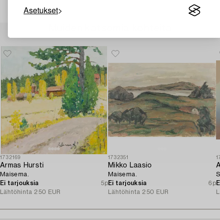
Asetukset
Muiden katsomia kohteita
1732169
1732351
1
Armas Hursti
Mikko Laasio
A
Maisema.
Maisema.
S
Ei tarjouksia
5p
Ei tarjouksia
6p
E
Lähtöhinta
250 EUR
Lähtöhinta
250 EUR
L