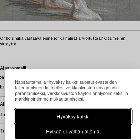
Onko sinulla vastaava esine jonka haluat arvioituttaa?
Ota meihin
yhteyttä
Alastonmalli
Signeerattu S.S. Pastelli, 46,5 x 30 cm.
Napsauttamalla "hyväksy kaikki" suostut evästeiden
tallentamiseen laitteellesi verkkosivuston navigoinnin
Ei tutkittu ilman kehyksiä.
parantamiseksi, verkkosivuston käytön analysoimiseksi ja
markkinointimme mukauttamiseksi.
Alkuperä - Provenienssi
Taiteilijan suku; nykyinen omistaja
Hyväksy kaikki
Hylkää ei-välttämättömät
Tietoa ostamisesta