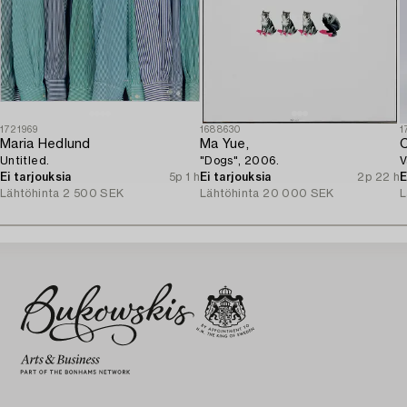
1721969
1688630
1
Maria Hedlund
Ma Yue,
C
Untitled.
"Dogs", 2006.
V
Ei tarjouksia
5p 1 h
Ei tarjouksia
2p 22 h
E
Lähtöhinta
2 500 SEK
Lähtöhinta
20 000 SEK
L