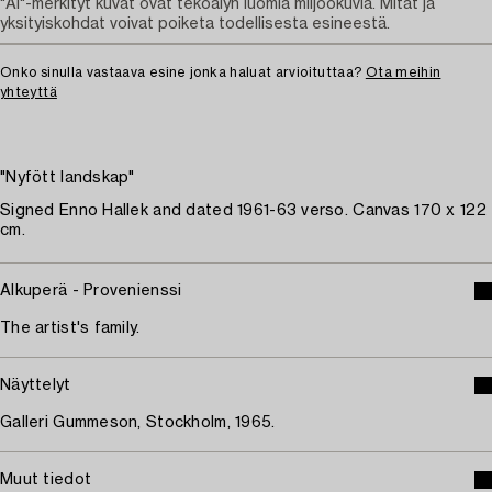
"AI"-merkityt kuvat ovat tekoälyn luomia miljöökuvia. Mitat ja
yksityiskohdat voivat poiketa todellisesta esineestä.
Onko sinulla vastaava esine jonka haluat arvioituttaa?
Ota meihin
yhteyttä
"Nyfött landskap"
Signed Enno Hallek and dated 1961-63 verso. Canvas 170 x 122
cm.
Alkuperä - Provenienssi
The artist's family.
Näyttelyt
Galleri Gummeson, Stockholm, 1965.
Muut tiedot