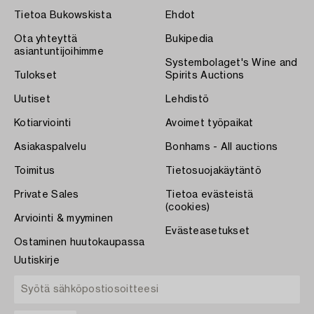
Tietoa Bukowskista
Ehdot
Ota yhteyttä
Bukipedia
asiantuntijoihimme
Systembolaget's Wine and
Tulokset
Spirits Auctions
Uutiset
Lehdistö
Kotiarviointi
Avoimet työpaikat
Asiakaspalvelu
Bonhams - All auctions
Toimitus
Tietosuojakäytäntö
Private Sales
Tietoa evästeistä
(cookies)
Arviointi & myyminen
Evästeasetukset
Ostaminen huutokaupassa
Uutiskirje