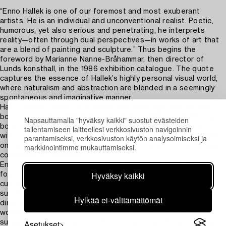
“Enno Hallek is one of our foremost and most exuberant
artists. He is an individual and unconventional realist. Poetic,
humorous, yet also serious and penetrating, he interprets
reality—often through dual perspectives—in works of art that
are a blend of painting and sculpture.” Thus begins the
foreword by Marianne Nanne-Bråhammar, then director of
Lunds konsthall, in the 1986 exhibition catalogue. The quote
captures the essence of Hallek’s highly personal visual world,
where naturalism and abstraction are blended in a seemingly
spontaneous and imaginative manner.
Hallek passed away in December last year, aged 94. He was
born in Estonia in 1931 and, at the age of twelve, travelled by
Napsauttamalla "hyväksy kaikki" suostut evästeiden
boat across the Baltic Sea with his family. Estonian folk art,
tallentamiseen laitteellesi verkkosivuston navigoinnin
with its wood carvings and colourful decorations, left its mark
parantamiseksi, verkkosivuston käytön analysoimiseksi ja
markkinointimme mukauttamiseksi.
on his art. So too did his childhood environment in the fishing
community of Blekinge.
Enno Hallek found his artistic style as early as the 1960s, a
Hyväksy kaikki
form of pop art without its established focus on popular
culture and consumerism. Among his recurring themes are
sunsets, fish, mirrors and oars. He explored three-
Hylkää ei-välttämättömät
dimensionality in both sculpture and painting. Several of his
works are portable, so that one can carry the most beautiful
Asetukset
sunset or a fish sculpture with them wherever they may travel.