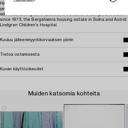
Hallek has brightened up many people’s everyday lives over the
years, not least through his many public artworks, which have
adorned, among other places, the Stadion underground station
since 1973, the Bergshamra housing estate in Solna and Astrid
Lindgren Children's Hospital.
Kuuluu jälleenmyyntikorvauksen piiriin
Tietoa ostamisesta
Kuvan käyttöoikeudet
Muiden katsomia kohteita