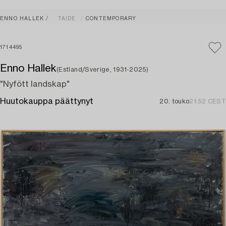
ENNO HALLEK
TAIDE
CONTEMPORARY
1714495
Enno Hallek
(Estland/Sverige, 1931-2025)
"Nyfött landskap"
Huutokauppa päättynyt
20. touko
21:52 CEST