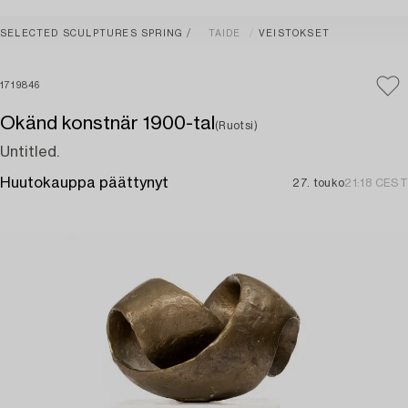
SELECTED SCULPTURES SPRING
TAIDE
VEISTOKSET
1719846
Okänd konstnär 1900-tal
(Ruotsi)
Untitled.
Huutokauppa päättynyt
27. touko
21:18 CEST