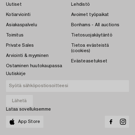
Uutiset
Lehdistö
Kotiarviointi
Avoimet työpaikat
Asiakaspalvelu
Bonhams - All auctions
Toimitus
Tietosuojakäytäntö
Private Sales
Tietoa evästeistä
(cookies)
Arviointi & myyminen
Evästeasetukset
Ostaminen huutokaupassa
Uutiskirje
Lataa sovelluksemme
App Store