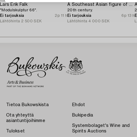
Lars Erik Falk
A Southeast Asian figure of a Buddha,
"Modulskulptur 66".
20th century.
2
Ei tarjouksia
2p 11 h
Ei tarjouksia
6p 13 h
E
Lähtöhinta
2 500 SEK
Lähtöhinta
4 000 SEK
L
Tietoa Bukowskista
Ehdot
Ota yhteyttä
Bukipedia
asiantuntijoihimme
Systembolaget's Wine and
Tulokset
Spirits Auctions