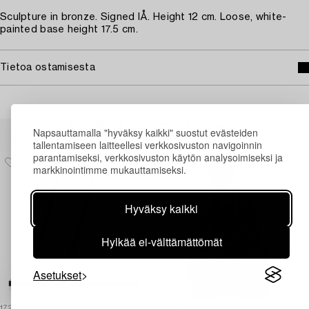
Sculpture in bronze. Signed IÅ. Height 12 cm. Loose, white-
painted base height 17.5 cm.
Tietoa ostamisesta
Muiden katsomia kohteita
Napsauttamalla "hyväksy kaikki" suostut evästeiden
tallentamiseen laitteellesi verkkosivuston navigoinnin
parantamiseksi, verkkosivuston käytön analysoimiseksi ja
markkinointimme mukauttamiseksi.
Hyväksy kaikki
Hylkää ei-välttämättömät
Asetukset
1729196
1717294
1