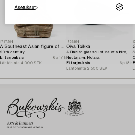
Asetukset
1717294
1726154
1
A Southeast Asian figure of a Buddha,
Oiva Toikka
G
20th century.
A Finnish glas sculpture of a bird,
S
Ei tarjouksia
6p 17 h
Nuutajärvi, Notsjö.
C
Lähtöhinta
4 000 SEK
Ei tarjouksia
6p 18 h
E
Lähtöhinta
2 500 SEK
L