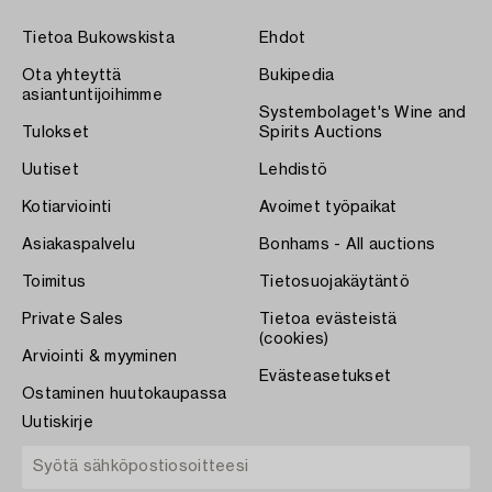
Tietoa Bukowskista
Ehdot
Ota yhteyttä
Bukipedia
asiantuntijoihimme
Systembolaget's Wine and
Tulokset
Spirits Auctions
Uutiset
Lehdistö
Kotiarviointi
Avoimet työpaikat
Asiakaspalvelu
Bonhams - All auctions
Toimitus
Tietosuojakäytäntö
Private Sales
Tietoa evästeistä
(cookies)
Arviointi & myyminen
Evästeasetukset
Ostaminen huutokaupassa
Uutiskirje