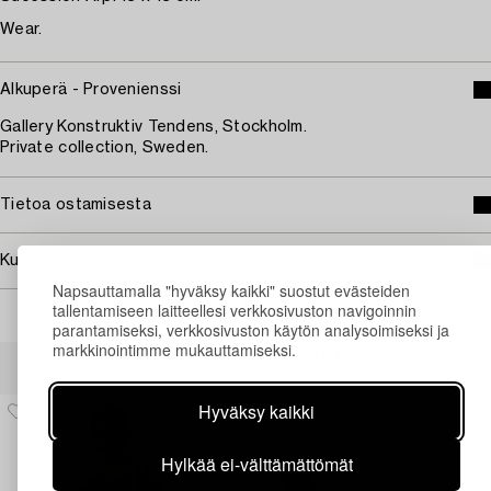
Wear.
Alkuperä - Provenienssi
Gallery Konstruktiv Tendens, Stockholm.
Private collection, Sweden.
Tietoa ostamisesta
Kuvan käyttöoikeudet
Napsauttamalla "hyväksy kaikki" suostut evästeiden
tallentamiseen laitteellesi verkkosivuston navigoinnin
parantamiseksi, verkkosivuston käytön analysoimiseksi ja
markkinointimme mukauttamiseksi.
Muiden katsomia kohteita
Hyväksy kaikki
Hylkää ei-välttämättömät