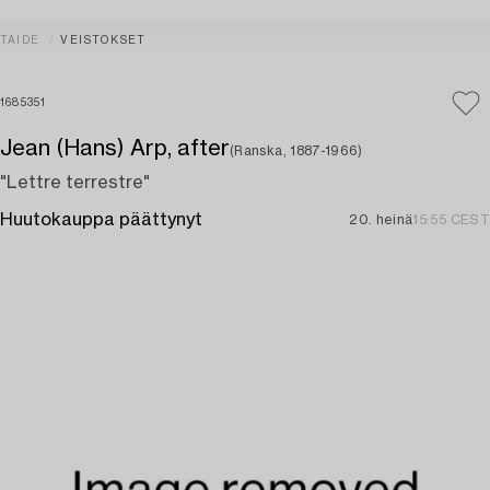
TAIDE
VEISTOKSET
1685351
Jean (Hans) Arp, after
(Ranska, 1887-1966)
"Lettre terrestre"
Huutokauppa päättynyt
20. heinä
15:55 CEST