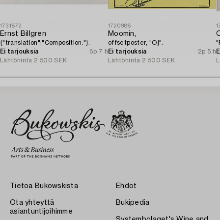
1731872
1720988
1
Ernst Billgren
Moomin,
O
{"translation":"Composition."}.
offsetposter, "Oj".
"
Ei tarjouksia
6p 7 h
Ei tarjouksia
2p 5 h
E
Lähtöhinta
2 500 SEK
Lähtöhinta
2 500 SEK
L
Tietoa Bukowskista
Ehdot
Ota yhteyttä
Bukipedia
asiantuntijoihimme
Systembolaget's Wine and