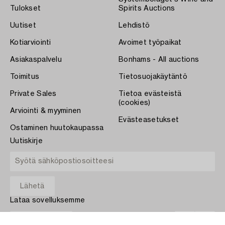
Tulokset
Spirits Auctions
Uutiset
Lehdistö
Kotiarviointi
Avoimet työpaikat
Asiakaspalvelu
Bonhams - All auctions
Toimitus
Tietosuojakäytäntö
Private Sales
Tietoa evästeistä
(cookies)
Arviointi & myyminen
Evästeasetukset
Ostaminen huutokaupassa
Uutiskirje
Lataa sovelluksemme
App Store