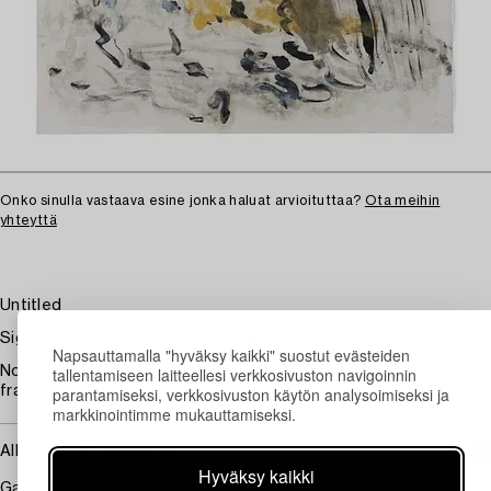
Onko sinulla vastaava esine jonka haluat arvioituttaa?
Ota meihin
yhteyttä
Untitled
Signed PK and dated 88. Monotype 214 x 107 cm.
Napsauttamalla "hyväksy kaikki" suostut evästeiden
Not examined out of frame. The sheet is fully visible within the
tallentamiseen laitteellesi verkkosivuston navigoinnin
frame, it appears to be in good condition.
parantamiseksi, verkkosivuston käytön analysoimiseksi ja
markkinointimme mukauttamiseksi.
Alkuperä - Provenienssi
Hyväksy kaikki
Galleri Wallner, Malmö.