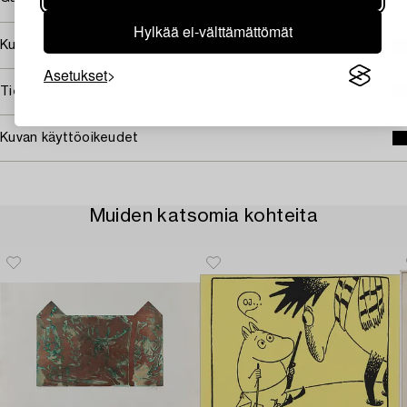
Hylkää ei-välttämättömät
Kuuluu jälleenmyyntikorvauksen piiriin
Asetukset
Tietoa ostamisesta
Kuvan käyttöoikeudet
Muiden katsomia kohteita