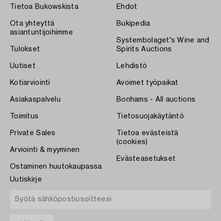
Tietoa Bukowskista
Ehdot
Ota yhteyttä
Bukipedia
asiantuntijoihimme
Systembolaget's Wine and
Tulokset
Spirits Auctions
Uutiset
Lehdistö
Kotiarviointi
Avoimet työpaikat
Asiakaspalvelu
Bonhams - All auctions
Toimitus
Tietosuojakäytäntö
Private Sales
Tietoa evästeistä
(cookies)
Arviointi & myyminen
Evästeasetukset
Ostaminen huutokaupassa
Uutiskirje