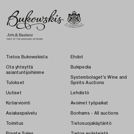
Tietoa Bukowskista
Ehdot
Ota yhteyttä
Bukipedia
asiantuntijoihimme
Systembolaget's Wine and
Tulokset
Spirits Auctions
Uutiset
Lehdistö
Kotiarviointi
Avoimet työpaikat
Asiakaspalvelu
Bonhams - All auctions
Toimitus
Tietosuojakäytäntö
Private Sales
Tietoa evästeistä