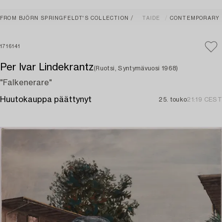
FROM BJÖRN SPRINGFELDT'S COLLECTION
TAIDE
CONTEMPORARY
1716141
Per Ivar Lindekrantz
(Ruotsi, Syntymävuosi 1968)
"Falkenerare"
Huutokauppa päättynyt
25. touko
21:19 CEST