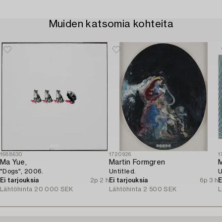
Muiden katsomia kohteita
1688630
1720926
1
Ma Yue,
Martin Formgren
M
"Dogs", 2006.
Untitled.
U
Ei tarjouksia
2p 2 h
Ei tarjouksia
6p 3 h
E
Lähtöhinta
20 000 SEK
Lähtöhinta
2 500 SEK
L