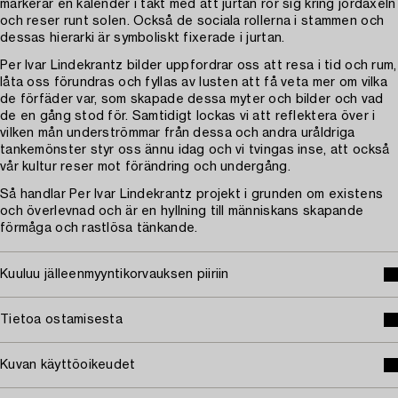
markerar en kalender i takt med att jurtan rör sig kring jordaxeln
och reser runt solen. Också de sociala rollerna i stammen och
dessas hierarki är symboliskt fixerade i jurtan.
Per Ivar Lindekrantz bilder uppfordrar oss att resa i tid och rum,
låta oss förundras och fyllas av lusten att få veta mer om vilka
de förfäder var, som skapade dessa myter och bilder och vad
de en gång stod för. Samtidigt lockas vi att reflektera över i
vilken mån underströmmar från dessa och andra uråldriga
tankemönster styr oss ännu idag och vi tvingas inse, att också
vår kultur reser mot förändring och undergång.
Så handlar Per Ivar Lindekrantz projekt i grunden om existens
och överlevnad och är en hyllning till människans skapande
förmåga och rastlösa tänkande.
Kuuluu jälleenmyyntikorvauksen piiriin
Tietoa ostamisesta
Kuvan käyttöoikeudet