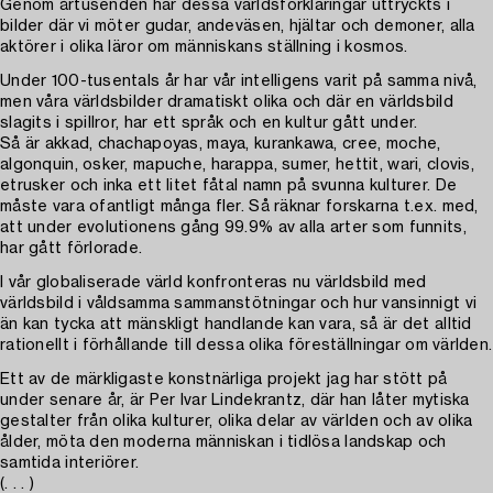
Genom årtusenden har dessa världsförklaringar uttryckts i
bilder där vi möter gudar, andeväsen, hjältar och demoner, alla
aktörer i olika läror om människans ställning i kosmos.
Under 100-tusentals år har vår intelligens varit på samma nivå,
men våra världsbilder dramatiskt olika och där en världsbild
slagits i spillror, har ett språk och en kultur gått under.
Så är akkad, chachapoyas, maya, kurankawa, cree, moche,
algonquin, osker, mapuche, harappa, sumer, hettit, wari, clovis,
etrusker och inka ett litet fåtal namn på svunna kulturer. De
måste vara ofantligt många fler. Så räknar forskarna t.ex. med,
att under evolutionens gång 99.9% av alla arter som funnits,
har gått förlorade.
I vår globaliserade värld konfronteras nu världsbild med
världsbild i våldsamma sammanstötningar och hur vansinnigt vi
än kan tycka att mänskligt handlande kan vara, så är det alltid
rationellt i förhållande till dessa olika föreställningar om världen.
Ett av de märkligaste konstnärliga projekt jag har stött på
under senare år, är Per Ivar Lindekrantz, där han låter mytiska
gestalter från olika kulturer, olika delar av världen och av olika
ålder, möta den moderna människan i tidlösa landskap och
samtida interiörer.
(. . . )