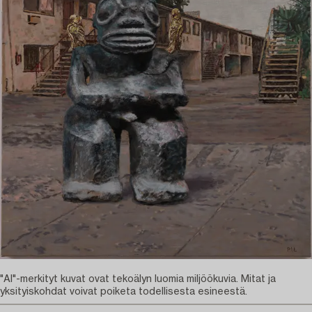
"AI"-merkityt kuvat ovat tekoälyn luomia miljöökuvia. Mitat ja
yksityiskohdat voivat poiketa todellisesta esineestä.