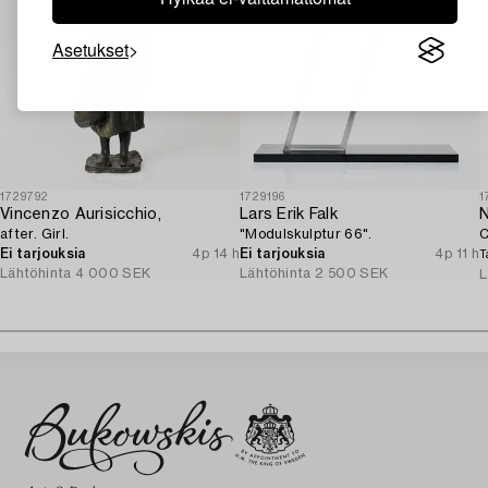
Asetukset
1729792
1729196
1
Vincenzo Aurisicchio,
Lars Erik Falk
N
after. Girl.
"Modulskulptur 66".
C
Ei tarjouksia
4p 14 h
Ei tarjouksia
4p 11 h
T
Lähtöhinta
4 000 SEK
Lähtöhinta
2 500 SEK
L