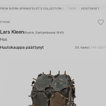
FROM BJÖRN SPRINGFELDT'S COLLECTION
TAIDE
VEISTOKSET
1716142
Lars Kleen
(Ruotsi, Syntymävuosi 1941)
Hus
Huutokauppa päättynyt
25. touko
21:46 CEST