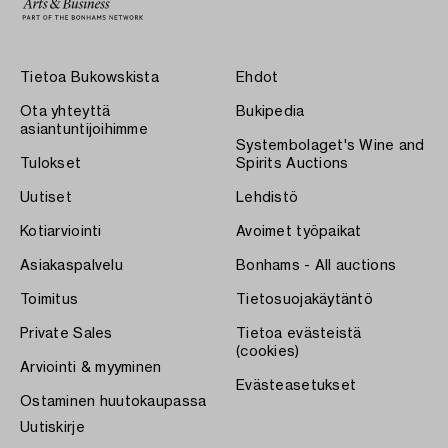
Tietoa Bukowskista
Ehdot
Ota yhteyttä
Bukipedia
asiantuntijoihimme
Systembolaget's Wine and
Tulokset
Spirits Auctions
Uutiset
Lehdistö
Kotiarviointi
Avoimet työpaikat
Asiakaspalvelu
Bonhams - All auctions
Toimitus
Tietosuojakäytäntö
Private Sales
Tietoa evästeistä
(cookies)
Arviointi & myyminen
Evästeasetukset
Ostaminen huutokaupassa
Uutiskirje