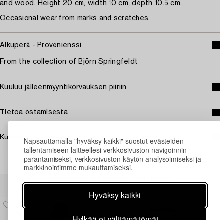
and wood. Height 20 cm, width 10 cm, depth 10.5 cm.
Occasional wear from marks and scratches.
Alkuperä - Provenienssi
From the collection of Björn Springfeldt
Kuuluu jälleenmyyntikorvauksen piiriin
Tietoa ostamisesta
Kuvan käyttöoikeudet
Napsauttamalla "hyväksy kaikki" suostut evästeiden
tallentamiseen laitteellesi verkkosivuston navigoinnin
parantamiseksi, verkkosivuston käytön analysoimiseksi ja
markkinointimme mukauttamiseksi.
Muiden katsomia kohteita
Hyväksy kaikki
Hylkää ei-välttämättömät