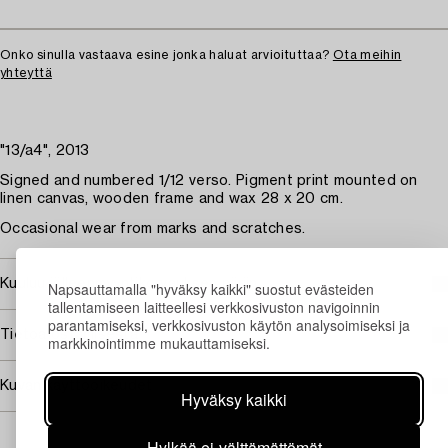
Onko sinulla vastaava esine jonka haluat arvioituttaa?
Ota meihin
yhteyttä
"13/a4", 2013
Signed and numbered 1/12 verso. Pigment print mounted on
linen canvas, wooden frame and wax 28 x 20 cm.
Occasional wear from marks and scratches.
Kuuluu jälleenmyyntikorvauksen piiriin
Napsauttamalla "hyväksy kaikki" suostut evästeiden
tallentamiseen laitteellesi verkkosivuston navigoinnin
parantamiseksi, verkkosivuston käytön analysoimiseksi ja
Tietoa ostamisesta
markkinointimme mukauttamiseksi.
Kuvan käyttöoikeudet
Hyväksy kaikki
Hylkää ei-välttämättömät