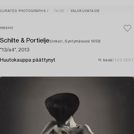
CURATED PHOTOGRAPHS
TAIDE
VALOKUVATAIDE
1688412
Schilte & Portielje
(Unkari, Syntymävuosi 1953)
"13/a4", 2013
Huutokauppa päättynyt
11. kesä
21:22 CEST