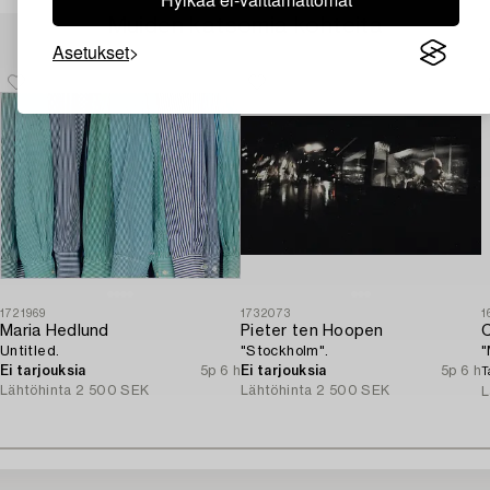
Muiden katsomia kohteita
Asetukset
1721969
1732073
1
Maria Hedlund
Pieter ten Hoopen
C
Untitled.
"Stockholm".
"
Ei tarjouksia
5p 6 h
Ei tarjouksia
5p 6 h
T
Lähtöhinta
2 500 SEK
Lähtöhinta
2 500 SEK
L