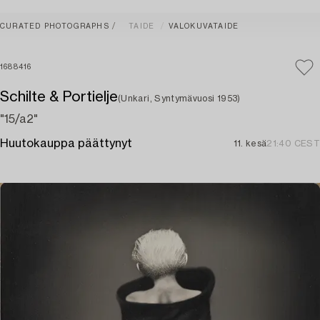
CURATED PHOTOGRAPHS
TAIDE
VALOKUVATAIDE
1688416
Schilte & Portielje
(Unkari, Syntymävuosi 1953)
"15/a2"
Huutokauppa päättynyt
11. kesä
21:40 CEST