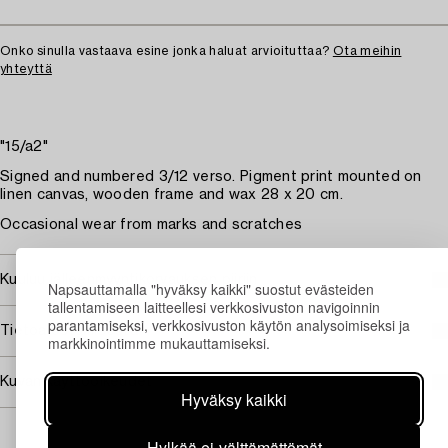
Onko sinulla vastaava esine jonka haluat arvioituttaa?
Ota meihin
yhteyttä
"15/a2"
Signed and numbered 3/12 verso. Pigment print mounted on
linen canvas, wooden frame and wax 28 x 20 cm.
Occasional wear from marks and scratches
Kuuluu jälleenmyyntikorvauksen piiriin
Napsauttamalla "hyväksy kaikki" suostut evästeiden
tallentamiseen laitteellesi verkkosivuston navigoinnin
parantamiseksi, verkkosivuston käytön analysoimiseksi ja
Tietoa ostamisesta
markkinointimme mukauttamiseksi.
Kuvan käyttöoikeudet
Hyväksy kaikki
Hylkää ei-välttämättömät