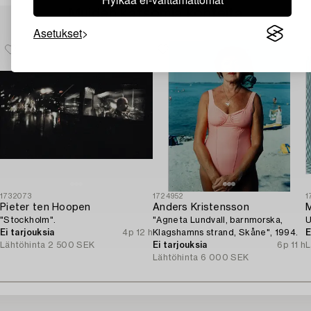
Muiden katsomia kohteita
Asetukset
1732073
1724952
1
Pieter ten Hoopen
Anders Kristensson
M
"Stockholm".
"Agneta Lundvall, barnmorska,
U
Ei tarjouksia
4p 12 h
Klagshamns strand, Skåne", 1994.
E
Lähtöhinta
2 500 SEK
Ei tarjouksia
6p 11 h
L
Lähtöhinta
6 000 SEK