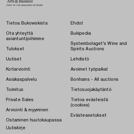
Tietoa Bukowskista
Ehdot
Ota yhteyttä
Bukipedia
asiantuntijoihimme
Systembolaget's Wine and
Tulokset
Spirits Auctions
Uutiset
Lehdistö
Kotiarviointi
Avoimet työpaikat
Asiakaspalvelu
Bonhams - All auctions
Toimitus
Tietosuojakäytäntö
Private Sales
Tietoa evästeistä
(cookies)
Arviointi & myyminen
Evästeasetukset
Ostaminen huutokaupassa
Uutiskirje