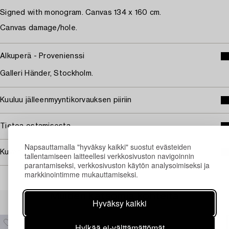
Signed with monogram. Canvas 134 x 160 cm.
Canvas damage/hole.
Alkuperä - Provenienssi
Galleri Händer, Stockholm.
Kuuluu jälleenmyyntikorvauksen piiriin
Tietoa ostamisesta
Napsauttamalla "hyväksy kaikki" suostut evästeiden
Kuvan käyttöoikeudet
tallentamiseen laitteellesi verkkosivuston navigoinnin
parantamiseksi, verkkosivuston käytön analysoimiseksi ja
markkinointimme mukauttamiseksi.
Muiden katsomia kohteita
Hyväksy kaikki
Hylkää ei-välttämättömät