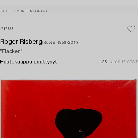
TAIDE
CONTEMPORARY
1717833
Roger Risberg
(Ruotsi, 1956-2011)
"Fläcken"
Huutokauppa päättynyt
25. kesä
9:17 CEST