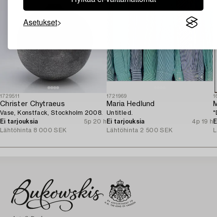
Asetukset
1729511
1721969
1
Christer Chytraeus
Maria Hedlund
M
Vase, Konstfack, Stockholm 2008.
Untitled.
"
Ei tarjouksia
5p 20 h
Ei tarjouksia
4p 19 h
E
Lähtöhinta
8 000 SEK
Lähtöhinta
2 500 SEK
L