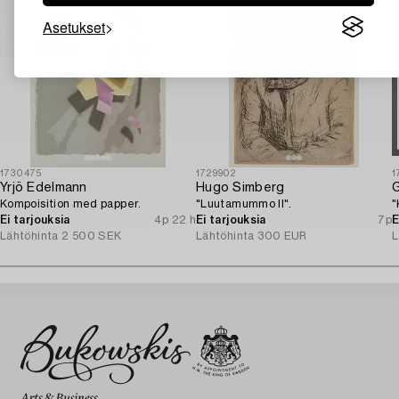
Asetukset
1730475
1729902
1
Yrjö Edelmann
Hugo Simberg
Kompoisition med papper.
"Luutamummo II".
"
Ei tarjouksia
4p 22 h
Ei tarjouksia
7p
E
Lähtöhinta
2 500 SEK
Lähtöhinta
300 EUR
L