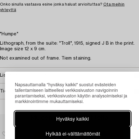
Onko sinulla vastaava esine jonka haluat arvioituttaa?
Ota meihin
yhteyttä
"Humpe"
Lithograph, from the suite: "Troll", 1915, signed J B in the print.
Image size 12 x 9 cm.
Not examined out of frame. Tiem staining.
Lisää taiteilijasta John Bauer
Napsauttamalla "hyväksy kaikki" suostut evästeiden
tallentamiseen laitteellesi verkkosivuston navigoinnin
Tietoa ostamisesta
parantamiseksi, verkkosivuston käytön analysoimiseksi ja
markkinointimme mukauttamiseksi.
Muiden katsomia kohteita
Hyväksy kaikki
Hylkää ei-välttämättömät