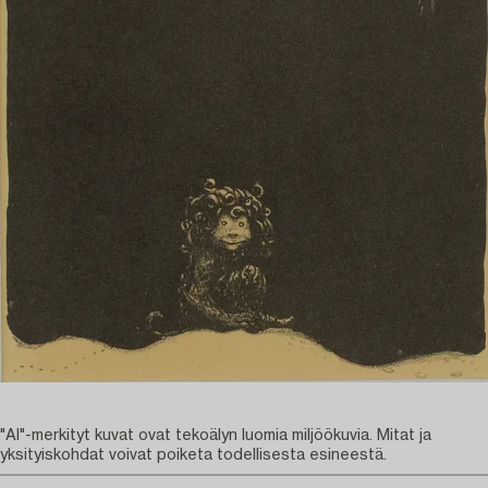
"AI"-merkityt kuvat ovat tekoälyn luomia miljöökuvia. Mitat ja
yksityiskohdat voivat poiketa todellisesta esineestä.