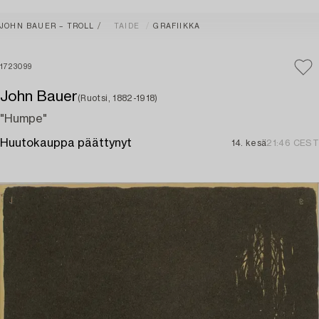
JOHN BAUER – TROLL
TAIDE
GRAFIIKKA
1723099
John Bauer
(Ruotsi, 1882-1918)
"Humpe"
Huutokauppa päättynyt
14. kesä
21:46 CEST