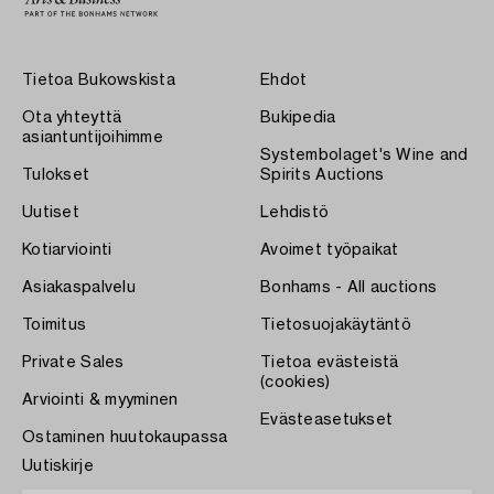
Tietoa Bukowskista
Ehdot
Ota yhteyttä
Bukipedia
asiantuntijoihimme
Systembolaget's Wine and
Tulokset
Spirits Auctions
Uutiset
Lehdistö
Kotiarviointi
Avoimet työpaikat
Asiakaspalvelu
Bonhams - All auctions
Toimitus
Tietosuojakäytäntö
Private Sales
Tietoa evästeistä
(cookies)
Arviointi & myyminen
Evästeasetukset
Ostaminen huutokaupassa
Uutiskirje