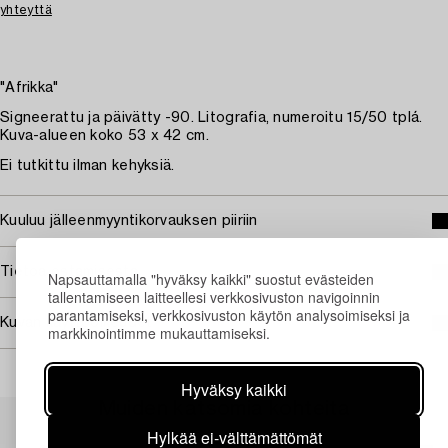
yhteyttä
"Afrikka"
Signeerattu ja päivätty -90. Litografia, numeroitu 15/50 tplá.
Kuva-alueen koko 53 x 42 cm.
Ei tutkittu ilman kehyksiä.
Kuuluu jälleenmyyntikorvauksen piiriin
Tietoa ostamisesta
Napsauttamalla "hyväksy kaikki" suostut evästeiden
tallentamiseen laitteellesi verkkosivuston navigoinnin
parantamiseksi, verkkosivuston käytön analysoimiseksi ja
Kuvan käyttöoikeudet
markkinointimme mukauttamiseksi.
Hyväksy kaikki
Muiden katsomia kohteita
Hylkää ei-välttämättömät