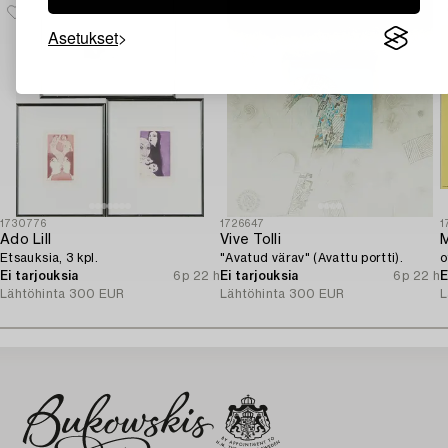
Asetukset
1730776
1726647
1
Ado Lill
Vive Tolli
Etsauksia, 3 kpl.
"Avatud värav" (Avattu portti).
o
Ei tarjouksia
6p 22 h
Ei tarjouksia
6p 22 h
E
Lähtöhinta
300 EUR
Lähtöhinta
300 EUR
L