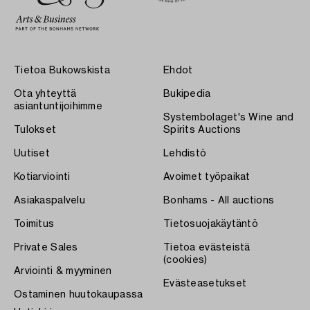
Tietoa Bukowskista
Ehdot
Ota yhteyttä
Bukipedia
asiantuntijoihimme
Systembolaget's Wine and
Tulokset
Spirits Auctions
Uutiset
Lehdistö
Kotiarviointi
Avoimet työpaikat
Asiakaspalvelu
Bonhams - All auctions
Toimitus
Tietosuojakäytäntö
Private Sales
Tietoa evästeistä
(cookies)
Arviointi & myyminen
Evästeasetukset
Ostaminen huutokaupassa