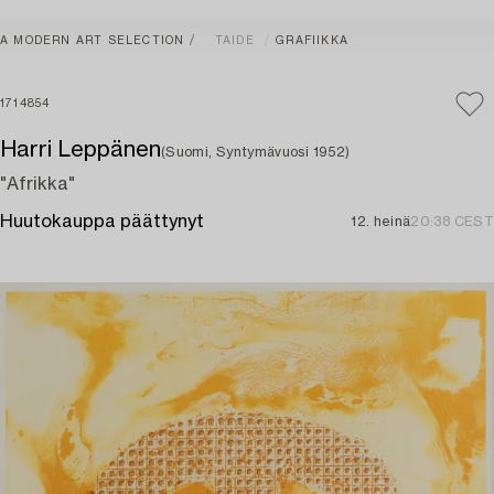
A MODERN ART SELECTION
TAIDE
GRAFIIKKA
1714854
Harri Leppänen
(Suomi, Syntymävuosi 1952)
"Afrikka"
Huutokauppa päättynyt
12. heinä
20:38 CEST