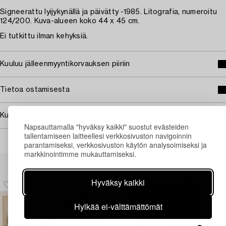
Signeerattu lyijykynällä ja päivätty -1985. Litografia, numeroitu
124/200. Kuva-alueen koko 44 x 45 cm.
Ei tutkittu ilman kehyksiä.
Kuuluu jälleenmyyntikorvauksen piiriin
Tietoa ostamisesta
Kuvan käyttöoikeudet
Napsauttamalla "hyväksy kaikki" suostut evästeiden
tallentamiseen laitteellesi verkkosivuston navigoinnin
parantamiseksi, verkkosivuston käytön analysoimiseksi ja
markkinointimme mukauttamiseksi.
Muiden katsomia kohteita
Hyväksy kaikki
Hylkää ei-välttämättömät