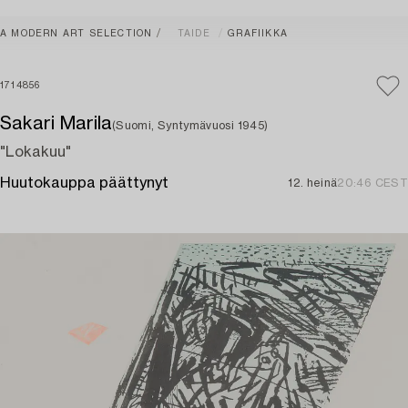
A MODERN ART SELECTION
TAIDE
GRAFIIKKA
1714856
Sakari Marila
(Suomi, Syntymävuosi 1945)
"Lokakuu"
Huutokauppa päättynyt
12. heinä
20:46 CEST