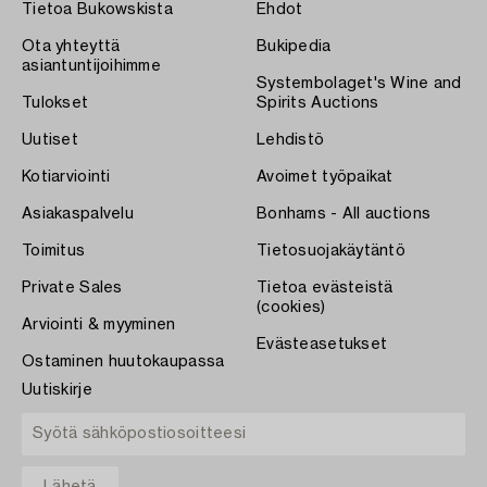
Tietoa Bukowskista
Ehdot
Ota yhteyttä
Bukipedia
asiantuntijoihimme
Systembolaget's Wine and
Tulokset
Spirits Auctions
Uutiset
Lehdistö
Kotiarviointi
Avoimet työpaikat
Asiakaspalvelu
Bonhams - All auctions
Toimitus
Tietosuojakäytäntö
Private Sales
Tietoa evästeistä
(cookies)
Arviointi & myyminen
Evästeasetukset
Ostaminen huutokaupassa
Uutiskirje