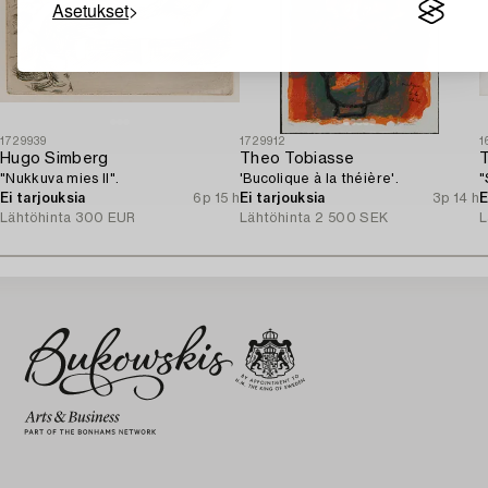
Asetukset
1729939
1729912
1
Hugo Simberg
Theo Tobiasse
"Nukkuva mies II".
'Bucolique à la théière'.
"
Ei tarjouksia
6p 15 h
Ei tarjouksia
3p 14 h
E
Lähtöhinta
300 EUR
Lähtöhinta
2 500 SEK
L