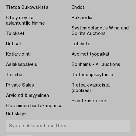
Tietoa Bukowskista
Ehdot
Ota yhteyttä
Bukipedia
asiantuntijoihimme
Systembolaget's Wine and
Tulokset
Spirits Auctions
Uutiset
Lehdistö
Kotiarviointi
Avoimet työpaikat
Asiakaspalvelu
Bonhams - All auctions
Toimitus
Tietosuojakäytäntö
Private Sales
Tietoa evästeistä
(cookies)
Arviointi & myyminen
Evästeasetukset
Ostaminen huutokaupassa
Uutiskirje