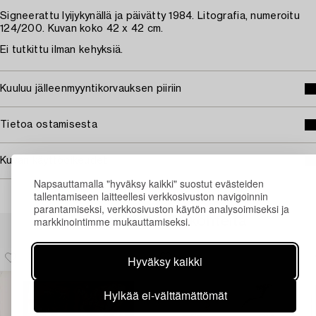
Signeerattu lyijykynällä ja päivätty 1984. Litografia, numeroitu
124/200. Kuvan koko 42 x 42 cm.
Ei tutkittu ilman kehyksiä.
Kuuluu jälleenmyyntikorvauksen piiriin
Tietoa ostamisesta
Kuvan käyttöoikeudet
Napsauttamalla "hyväksy kaikki" suostut evästeiden
tallentamiseen laitteellesi verkkosivuston navigoinnin
parantamiseksi, verkkosivuston käytön analysoimiseksi ja
markkinointimme mukauttamiseksi.
Muiden katsomia kohteita
Hyväksy kaikki
Hylkää ei-välttämättömät