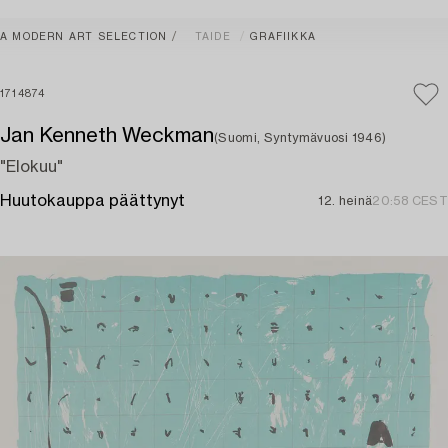
A MODERN ART SELECTION
TAIDE
GRAFIIKKA
1714874
Jan Kenneth Weckman
(Suomi, Syntymävuosi 1946)
"Elokuu"
Huutokauppa päättynyt
12. heinä
20:58 CEST