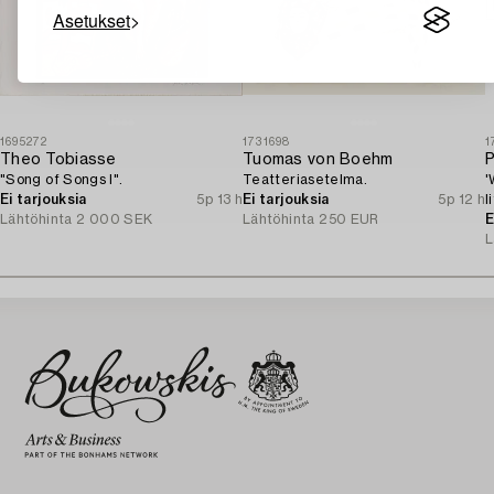
Asetukset
1695272
1731698
1
Theo Tobiasse
Tuomas von Boehm
P
"Song of Songs I".
Teatteriasetelma.
'
Ei tarjouksia
5p 13 h
Ei tarjouksia
5p 12 h
l
Lähtöhinta
2 000 SEK
Lähtöhinta
250 EUR
E
L