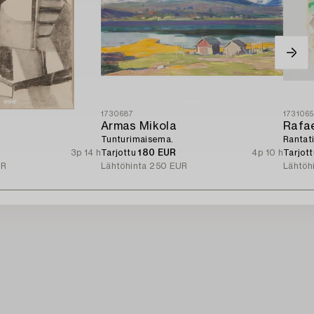
1730687
173106
Armas Mikola
Rafae
Tunturimaisema.
Rantati
3p 14 h
Tarjottu
180 EUR
4p 10 h
Tarjot
UR
Lähtöhinta
250 EUR
Lähtöh