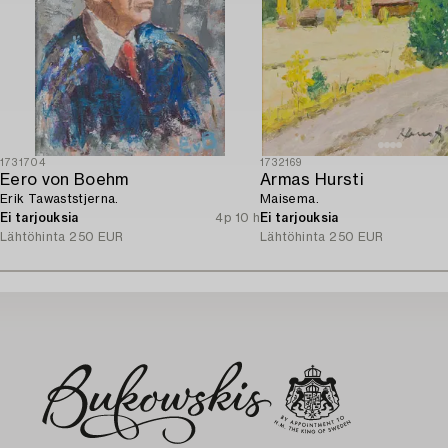
1731704
1732169
Eero von Boehm
Armas Hursti
Erik Tawaststjerna.
Maisema.
Ei tarjouksia
4p 10 h
Ei tarjouksia
Lähtöhinta
250 EUR
Lähtöhinta
250 EUR