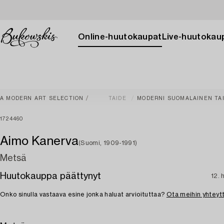
Online-huutokaupat
Live-huutokau
A MODERN ART SELECTION
TAIDE
MODERNI SUOMALAINEN TA
1724460
Aimo Kanerva
(Suomi, 1909-1991)
Metsä
Huutokauppa päättynyt
12. 
Onko sinulla vastaava esine jonka haluat arvioituttaa?
Ota meihin yhteyt