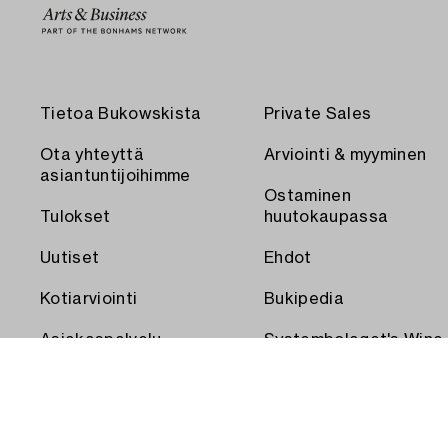
Tietoa Bukowskista
Private Sales
Ota yhteyttä
Arviointi & myyminen
asiantuntijoihimme
Ostaminen
Tulokset
huutokaupassa
Uutiset
Ehdot
Kotiarviointi
Bukipedia
Asiakaspalvelu
Systembolaget's Wine
and Spirits Auctions
Toimitus