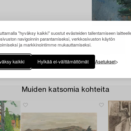
ttamalla "hyväksy kaikki" suostut evästeiden tallentamiseen laitteell
sivuston navigoinnin parantamiseksi, verkkosivuston käytön
oimiseksi ja markkinointimme mukauttamiseksi.
väksy kaikki
Hylkää ei-välttämättömät
Asetukset
Muiden katsomia kohteita