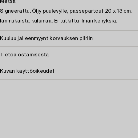
Metsä
Signeerattu. Öljy puulevylle, passepartout 20 x 13 cm.
Iänmukaista kulumaa. Ei tutkittu ilman kehyksiä.
Kuuluu jälleenmyyntikorvauksen piiriin
Tietoa ostamisesta
Kuvan käyttöoikeudet