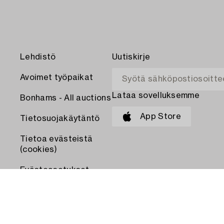
Lehdistö
Uutiskirje
Avoimet työpaikat
Lataa sovelluksemme
Bonhams - All auctions
App Store
Tietosuojakäytäntö
Tietoa evästeistä
(cookies)
Evästeasetukset
MAKSA