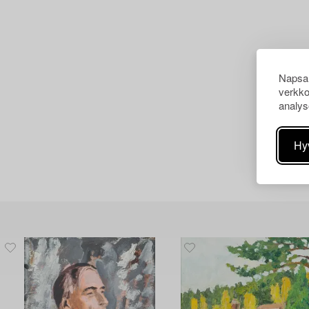
Napsau
verkko
analys
Hy