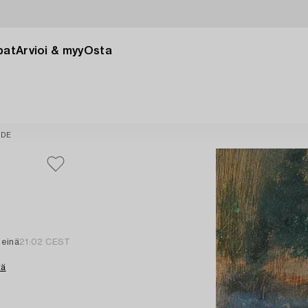
pat
Arvioi & myy
Osta
IDE
heinä
21:02 CEST
tä