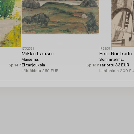
1732351
1728371
Mikko Laasio
Eino Ruutsalo
Maisema.
Sommitelma.
5p 14 h
Ei tarjouksia
6p 13 h
Tarjottu
33 EUR
Lähtöhinta
250 EUR
Lähtöhinta
200 E