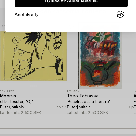
Muiden katsomia kohteita
Asetukset
1720988
1729912
1
Moomin,
Theo Tobiasse
A
offsetposter, "Oj".
'Bucolique à la théière'.
E
Ei tarjouksia
1p 1 h
Ei tarjouksia
5p
E
Lähtöhinta
2 500 SEK
Lähtöhinta
2 500 SEK
L