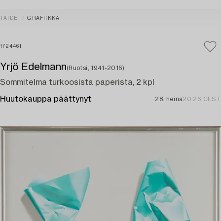
TAIDE
GRAFIIKKA
1724461
Yrjö Edelmann
(Ruotsi, 1941-2016)
Sommitelma turkoosista paperista, 2 kpl
Huutokauppa päättynyt
28. heinä
20:26 CEST