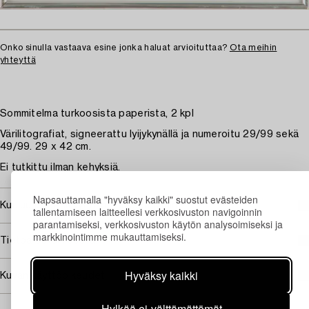
Onko sinulla vastaava esine jonka haluat arvioituttaa?
Ota meihin
yhteyttä
Sommitelma turkoosista paperista, 2 kpl
Värilitografiat, signeerattu lyijykynällä ja numeroitu 29/99 sekä
49/99. 29 x 42 cm.
Ei tutkittu ilman kehyksiä.
Napsauttamalla "hyväksy kaikki" suostut evästeiden
Kuuluu jälleenmyyntikorvauksen piiriin
tallentamiseen laitteellesi verkkosivuston navigoinnin
parantamiseksi, verkkosivuston käytön analysoimiseksi ja
markkinointimme mukauttamiseksi.
Tietoa ostamisesta
Hyväksy kaikki
Kuvan käyttöoikeudet
Hylkää ei-välttämättömät