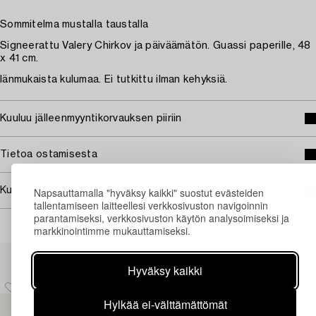
Sommitelma mustalla taustalla
Signeerattu Valery Chirkov ja päiväämätön. Guassi paperille, 48
x 41 cm.
Iänmukaista kulumaa. Ei tutkittu ilman kehyksiä.
Kuuluu jälleenmyyntikorvauksen piiriin
Tietoa ostamisesta
Napsauttamalla "hyväksy kaikki" suostut evästeiden
Kuvan käyttöoikeudet
tallentamiseen laitteellesi verkkosivuston navigoinnin
parantamiseksi, verkkosivuston käytön analysoimiseksi ja
markkinointimme mukauttamiseksi.
Muiden katsomia kohteita
Hyväksy kaikki
Hylkää ei-välttämättömät