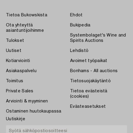
Tietoa Bukowskista
Ehdot
Ota yhteyttä
Bukipedia
asiantuntijoihimme
Systembolaget's Wine and
Tulokset
Spirits Auctions
Uutiset
Lehdistö
Kotiarviointi
Avoimet työpaikat
Asiakaspalvelu
Bonhams - All auctions
Toimitus
Tietosuojakäytäntö
Private Sales
Tietoa evästeistä
(cookies)
Arviointi & myyminen
Evästeasetukset
Ostaminen huutokaupassa
Uutiskirje