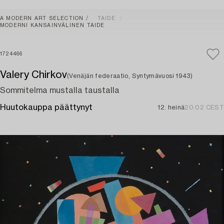
A MODERN ART SELECTION
TAIDE
MODERNI KANSAINVÄLINEN TAIDE
1724466
Valery Chirkov
(Venäjän federaatio, Syntymävuosi 1943)
Sommitelma mustalla taustalla
Huutokauppa päättynyt
12. heinä
20:02 CEST