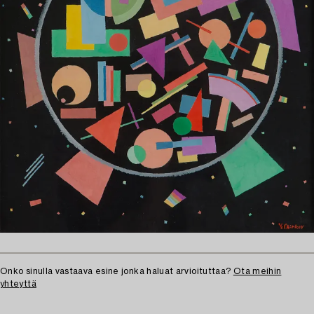
Onko sinulla vastaava esine jonka haluat arvioituttaa?
Ota meihin
yhteyttä