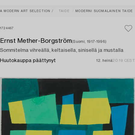
A MODERN ART SELECTION
TAIDE
MODERNI SUOMALAINEN TAIDE
1724467
Ernst Mether-Borgström
(Suomi, 1917-1996)
Sommitelma vihreällä, keltaisella, sinisellä ja mustalla
Huutokauppa päättynyt
12. heinä
20:19 CEST