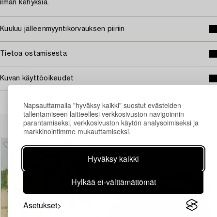
ilman kehyksiä.
Kuuluu jälleenmyyntikorvauksen piiriin
Tietoa ostamisesta
Kuvan käyttöoikeudet
Napsauttamalla "hyväksy kaikki" suostut evästeiden
tallentamiseen laitteellesi verkkosivuston navigoinnin
Muiden katsomia kohteita
parantamiseksi, verkkosivuston käytön analysoimiseksi ja
markkinointimme mukauttamiseksi.
Hyväksy kaikki
Hylkää ei-välttämättömät
Asetukset