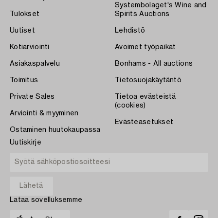
Systembolaget's Wine and
Tulokset
Spirits Auctions
Uutiset
Lehdistö
Kotiarviointi
Avoimet työpaikat
Asiakaspalvelu
Bonhams - All auctions
Toimitus
Tietosuojakäytäntö
Private Sales
Tietoa evästeistä
(cookies)
Arviointi & myyminen
Evästeasetukset
Ostaminen huutokaupassa
Uutiskirje
Lataa sovelluksemme