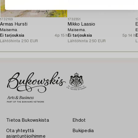
1732169
1732351
1
Armas Hursti
Mikko Laasio
Maisema.
Maisema.
E
Ei tarjouksia
4p 15 h
Ei tarjouksia
5p 14 h
E
Lähtöhinta
250 EUR
Lähtöhinta
250 EUR
L
Tietoa Bukowskista
Ehdot
Ota yhteyttä
Bukipedia
asiantuntijoihimme