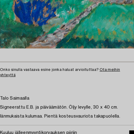
Onko sinulla vastaava esine jonka haluat arvioituttaa?
Ota meihin
yhteyttä
Talo Saimaalla
Signeerattu E.B. ja päiväämätön. Öljy levylle, 30 x 40 cm.
Iänmukaista kulumaa. Pientä kosteusvauriota takapuolella.
Kuuluu jälleenmyyntikorvauksen piiriin