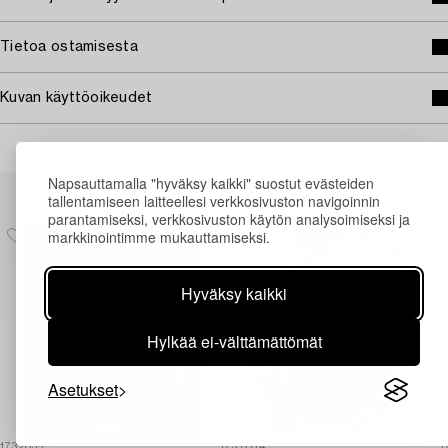
Tietoa ostamisesta
Kuvan käyttöoikeudet
Napsauttamalla "hyväksy kaikki" suostut evästeiden
Muiden katsomia kohteita
tallentamiseen laitteellesi verkkosivuston navigoinnin
parantamiseksi, verkkosivuston käytön analysoimiseksi ja
markkinointimme mukauttamiseksi.
Hyväksy kaikki
Hylkää ei-välttämättömät
Asetukset
1732835
1731704
1