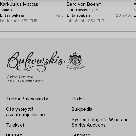
Karl-Julius Mattas
Eero von Boehm
A
"Valoon".
Erik Tawaststjerna.
S
Ei tarjouksia
7p 3 h
Ei tarjouksia
23 h 46m
E
Lähtöhinta
250 EUR
Lähtöhinta
250 EUR
L
Tietoa Bukowskista
Ehdot
Ota yhteyttä
Bukipedia
asiantuntijoihimme
Systembolaget's Wine and
Tulokset
Spirits Auctions
Uutiset
Lehdistö