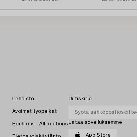
Lehdistö
Uutiskirje
Avoimet työpaikat
Lataa sovelluksemme
Bonhams - All auctions
App Store
Tietosuojakäytäntö