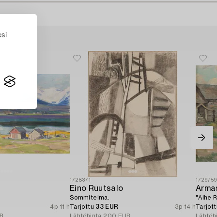
esi
1728371
172975
Eino Ruutsalo
Arma
Sommitelma.
"Aihe 
4p 11 h
Tarjottu
33 EUR
3p 14 h
Tarjot
R
Lähtöhinta
200 EUR
Lähtöh