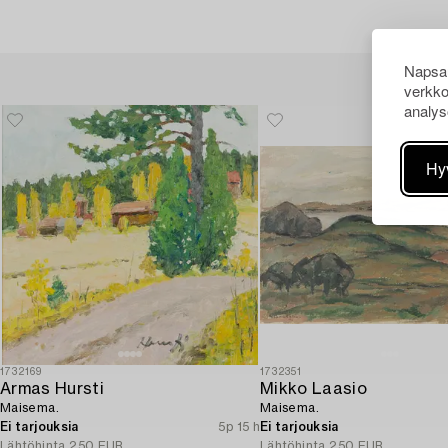
Napsau
verkko
analys
Hy
1732169
1732351
Armas Hursti
Mikko Laasio
Maisema.
Maisema.
Ei tarjouksia
5p 15 h
Ei tarjouksia
Lähtöhinta
250 EUR
Lähtöhinta
250 EUR