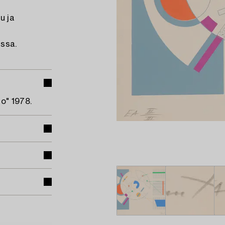
u ja
assa.
o" 1978.