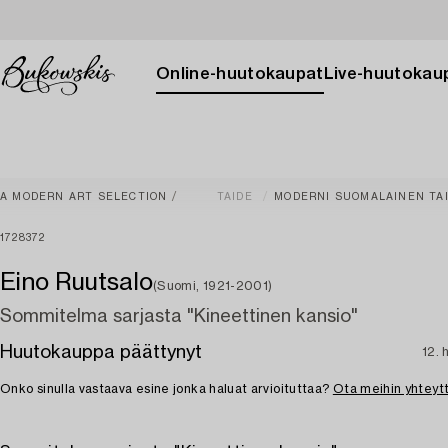
Online-huutokaupat
Live-huutokau
A MODERN ART SELECTION
TAIDE
MODERNI SUOMALAINEN TA
1728372
Eino Ruutsalo
(Suomi, 1921-2001)
Sommitelma sarjasta "Kineettinen kansio"
Huutokauppa päättynyt
12. 
Onko sinulla vastaava esine jonka haluat arvioituttaa?
Ota meihin yhteyt