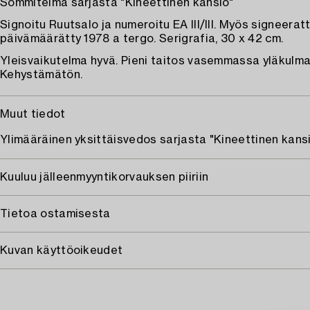
Sommitelma sarjasta "Kineettinen kansio"
Signoitu Ruutsalo ja numeroitu EA III/III. Myös signeeratt
päivämäärätty 1978 a tergo. Serigrafia, 30 x 42 cm.
Yleisvaikutelma hyvä. Pieni taitos vasemmassa yläkulm
Kehystämätön.
Muut tiedot
Ylimääräinen yksittäisvedos sarjasta "Kineettinen kansi
Kuuluu jälleenmyyntikorvauksen piiriin
Tietoa ostamisesta
Kuvan käyttöoikeudet