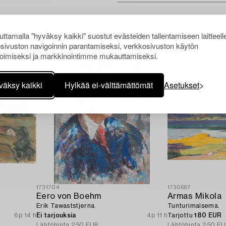
Muiden katsomia kohteita
ttamalla "hyväksy kaikki" suostut evästeiden tallentamiseen laitteell
sivuston navigoinnin parantamiseksi, verkkosivuston käytön
oimiseksi ja markkinointimme mukauttamiseksi.
väksy kaikki
Hylkää ei-välttämättömät
Asetukset
1731704
1730687
Eero von Boehm
Armas Mikola
Erik Tawaststjerna.
Tunturimaisema.
6p 14 h
Ei tarjouksia
4p 11 h
Tarjottu
180 EUR
Lähtöhinta
250 EUR
Lähtöhinta
250 EU