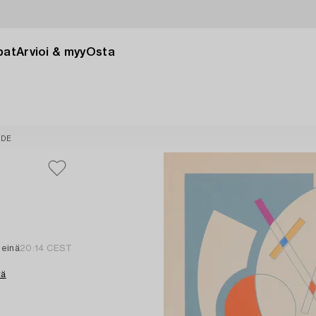
pat
Arvioi & myy
Osta
IDE
heinä
20:14 CEST
tä