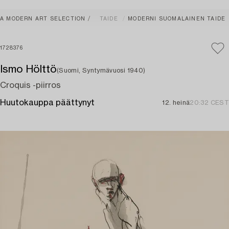
A MODERN ART SELECTION
TAIDE
MODERNI SUOMALAINEN TAIDE
1728376
Ismo Hölttö
(Suomi, Syntymävuosi 1940)
Croquis -piirros
Huutokauppa päättynyt
12. heinä
20:32 CEST