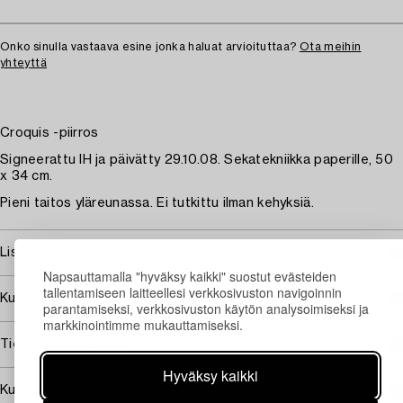
Onko sinulla vastaava esine jonka haluat arvioituttaa?
Ota meihin
yhteyttä
Croquis -piirros
Signeerattu IH ja päivätty 29.10.08. Sekatekniikka paperille, 50
x 34 cm.
Pieni taitos yläreunassa. Ei tutkittu ilman kehyksiä.
Lisää taiteilijasta Ismo Hölttö
Napsauttamalla "hyväksy kaikki" suostut evästeiden
tallentamiseen laitteellesi verkkosivuston navigoinnin
Kuuluu jälleenmyyntikorvauksen piiriin
parantamiseksi, verkkosivuston käytön analysoimiseksi ja
markkinointimme mukauttamiseksi.
Tietoa ostamisesta
Hyväksy kaikki
Kuvan käyttöoikeudet