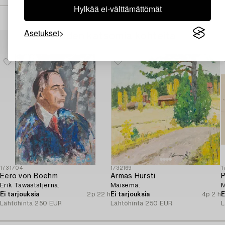
Hylkää ei-välttämättömät
Asetukset
Muiden katsomia kohteita
1731704
1732169
1
Eero von Boehm
Armas Hursti
P
Erik Tawaststjerna.
Maisema.
M
Ei tarjouksia
2p 22 h
Ei tarjouksia
4p 2 h
E
Lähtöhinta
250 EUR
Lähtöhinta
250 EUR
L