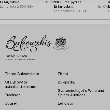
Ei tarjouksia
3p 7 h
18K kultaa, pyöreä
d
Lähtöhinta
2 500 SEK
briljanttihiontainen timantti.
Ei tarjouksia
3p 10 h
E
Lähtöhinta
1 000 EUR
L
Tietoa Bukowskista
Ehdot
Ota yhteyttä
Bukipedia
asiantuntijoihimme
Systembolaget's Wine and
Tulokset
Spirits Auctions
Uutiset
Lehdistö