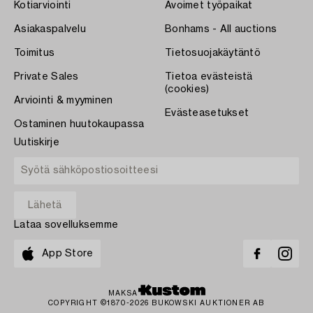
Kotiarviointi
Avoimet työpaikat
Asiakaspalvelu
Bonhams - All auctions
Toimitus
Tietosuojakäytäntö
Private Sales
Tietoa evästeistä
(cookies)
Arviointi & myyminen
Evästeasetukset
Ostaminen huutokaupassa
Uutiskirje
Lataa sovelluksemme
App Store
MAKSA
COPYRIGHT ©1870-2026 BUKOWSKI AUKTIONER AB