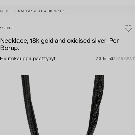
KORUT
KAULAKORUT & RIIPUKSET
1720953
Necklace, 18k gold and oxidised silver, Per
Borup.
Huutokauppa päättynyt
23. heinä
21:28 CEST