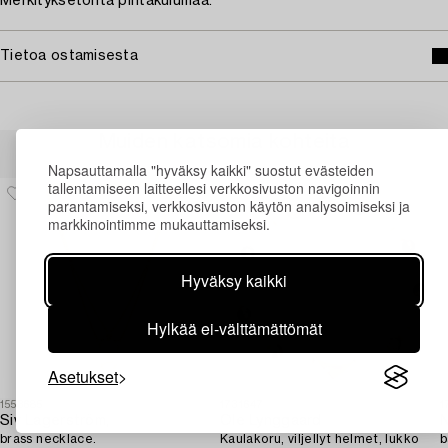
Merkityksetöntä pintakulumaa.
Tietoa ostamisesta
Muiden katsomia kohteita
Napsauttamalla "hyväksy kaikki" suostut evästeiden
tallentamiseen laitteellesi verkkosivuston navigoinnin
parantamiseksi, verkkosivuston käytön analysoimiseksi ja
markkinointimme mukauttamiseksi.
Hyväksy kaikki
Hylkää ei-välttämättömät
Asetukset
1553685
1731647
1
Siv Lagerström,
Ole Lynggaard
N
brass necklace.
Kaulakoru, viljellyt helmet, lukko
b