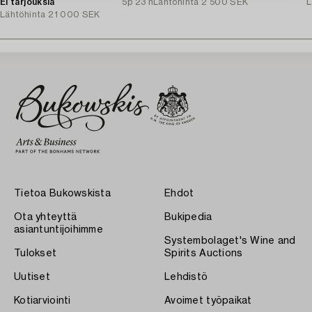
Ei tarjouksia
5p 23 h
Lähtöhinta
2 500 SEK
L
Lähtöhinta
21 000 SEK
Tietoa Bukowskista
Ehdot
Ota yhteyttä
Bukipedia
asiantuntijoihimme
Systembolaget's Wine and
Tulokset
Spirits Auctions
Uutiset
Lehdistö
Kotiarviointi
Avoimet työpaikat