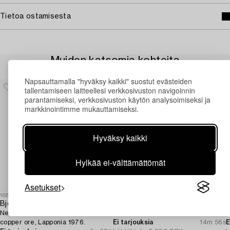
Tietoa ostamisesta
Muiden katsomia kohteita
Napsauttamalla "hyväksy kaikki" suostut evästeiden
tallentamiseen laitteellesi verkkosivuston navigoinnin
parantamiseksi, verkkosivuston käytön analysoimiseksi ja
markkinointimme mukauttamiseksi.
Hyväksy kaikki
Hylkää ei-välttämättömät
Asetukset
1688026
1553685
1
Björn Weckström
Siv Lagerström,
R
Necklace "Joik" 18K gold with
brass necklace.
R
copper ore, Lapponia 1976.
Ei tarjouksia
14m 56s
E