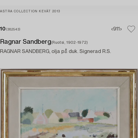
ASTRA COLLECTION KEVÄT 2013
10
9
11
(382543)
Ragnar Sandberg
(Ruotsi, 1902-1972)
RAGNAR SANDBERG, olja på duk. Signerad R.S.