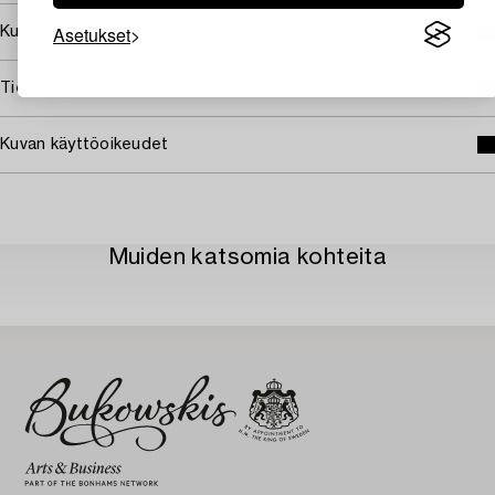
Asetukset
Kuuluu jälleenmyyntikorvauksen piiriin
Tietoa ostamisesta
Kuvan käyttöoikeudet
Muiden katsomia kohteita