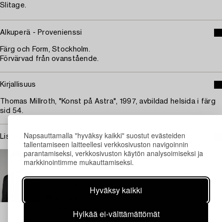
Slitage.
Alkuperä - Provenienssi
Färg och Form, Stockholm.
Förvärvad från ovanstående.
Kirjallisuus
Thomas Millroth, "Konst på Astra", 1997, avbildad helsida i färg
sid 54.
Napsauttamalla "hyväksy kaikki" suostut evästeiden
Lisätietoja ja kuntoraportit
tallentamiseen laitteellesi verkkosivuston navigoinnin
parantamiseksi, verkkosivuston käytön analysoimiseksi ja
TUKHOLMA
markkinointimme mukauttamiseksi.
Marcus Kinge
Asiantuntija Taide, Johtava Asiantuntija Grafiikka
+46 (0)739 40 08 27
Hyväksy kaikki
Sähköposti
→ Kysyttyjä esineitä
Hylkää ei-välttämättömät