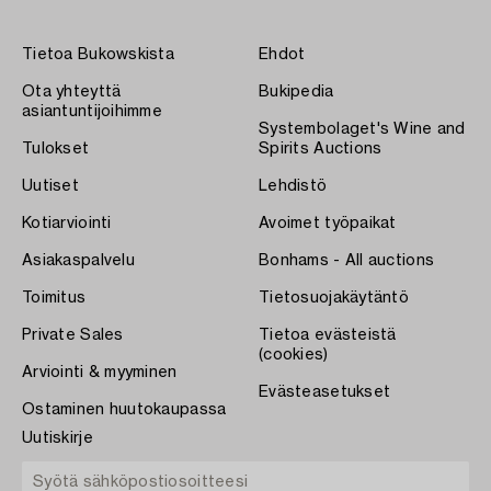
Tietoa Bukowskista
Ehdot
Ota yhteyttä
Bukipedia
asiantuntijoihimme
Systembolaget's Wine and
Tulokset
Spirits Auctions
Uutiset
Lehdistö
Kotiarviointi
Avoimet työpaikat
Asiakaspalvelu
Bonhams - All auctions
Toimitus
Tietosuojakäytäntö
Private Sales
Tietoa evästeistä
(cookies)
Arviointi & myyminen
Evästeasetukset
Ostaminen huutokaupassa
Uutiskirje