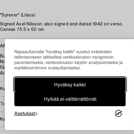
"Syrener" (Lilacs)
Signed Axel Nilsson, also signed and dated 1942 on verso.
Canvas 75.5 x 62 cm.
Alkuperä - Provenienssi
Napsauttamalla "hyväksy kaikki" suostut evästeiden
tallentamiseen laitteellesi verkkosivuston navigoinnin
Bukowski auktioner, auction 463, 23 - 25 November, 1988, cat
parantamiseksi, verkkosivuston käytön analysoimiseksi ja
No 249, illustrated in colour pl. 90.
markkinointimme mukauttamiseksi.
Färg och Form, Stockholm, Sweden.
Acquired from the above in 1991.
Hyväksy kaikki
Kuuluu jälleenmyyntikorvauksen piiriin
Hylkää ei-välttämättömät
Tietoa ostamisesta
Asetukset
Kuvan käyttöoikeudet