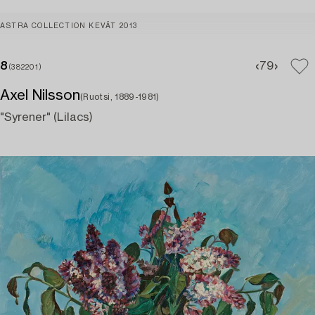
ASTRA COLLECTION KEVÄT 2013
8
7
9
(382201)
Axel Nilsson
(Ruotsi, 1889-1981)
"Syrener" (Lilacs)