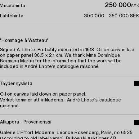
250 000
Vasarahinta
SEK
Lähtöhinta
300 000 - 350 000 SEK
"Hommage à Watteau"
Signed A. Lhote. Probably executed in 1918. Oil on canvas laid
on paper panel 36.5 x 27 cm. We thank Mme Dominique
Bermann Martin for the information that the work will be
included in André Lhote's catalogue raisonné.
Täydennyslista
Oil on canvas laid down on paper panel.
Verket kommer att inkluderas i André Lhote's catalgoue
raisonné.
Alkuperä - Provenienssi
Galerie L'Effort Moderne, Léonce Rosenberg, Paris, no 6535
(according to old label verso); Bukowski Auktioner AB,