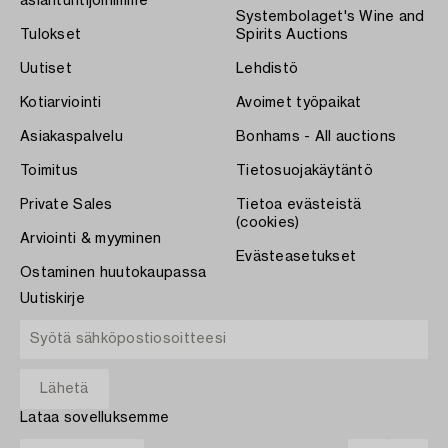
asiantuntijoihimme
Systembolaget's Wine and
Tulokset
Spirits Auctions
Uutiset
Lehdistö
Kotiarviointi
Avoimet työpaikat
Asiakaspalvelu
Bonhams - All auctions
Toimitus
Tietosuojakäytäntö
Private Sales
Tietoa evästeistä
(cookies)
Arviointi & myyminen
Evästeasetukset
Ostaminen huutokaupassa
Uutiskirje
Lataa sovelluksemme