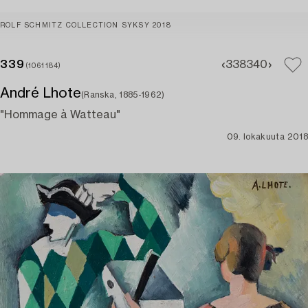
ROLF SCHMITZ COLLECTION SYKSY 2018
339
338
340
(1061184)
André Lhote
(Ranska, 1885-1962)
"Hommage à Watteau"
09. lokakuuta 2018