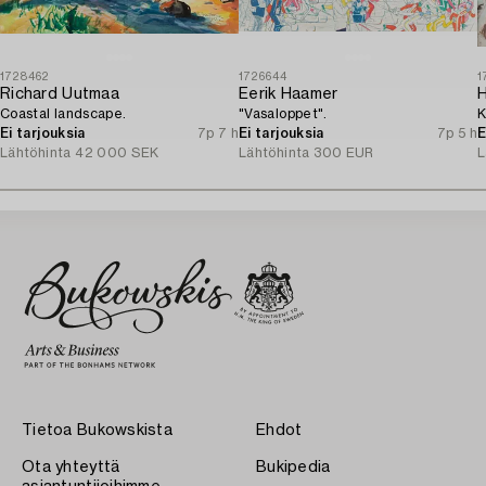
1728462
1726644
1
Richard Uutmaa
Eerik Haamer
H
Coastal landscape.
"Vasaloppet".
K
Ei tarjouksia
7p 7 h
Ei tarjouksia
7p 5 h
E
Lähtöhinta
42 000 SEK
Lähtöhinta
300 EUR
L
Tietoa Bukowskista
Ehdot
Ota yhteyttä
Bukipedia