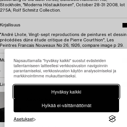
Stockholm, "Moderna Höstauktionen", October 28-31 2008, lot
275A; Rolf Schmitz Collection.
Kirjallisuus
"André Lhote, Vingt-sept reproductions de peintures et dessin
précédées dúne étude critique de Pierre Courthion", Les
Peintres Francais Nouveaux No 26, 1926, compare image p 29.
Napsauttamalla "hyväksy kaikki" suostut evästeiden
Muut tiedot
tallentamiseen laitteellesi verkkosivuston navigoinnin
parantamiseksi, verkkosivuston käytön analysoimiseksi ja
.
markkinointimme mukauttamiseksi.
Lisätietoja ja kuntoraportit
Hyväksy kaikki
TUKHOLMA
Amanda Wahrgren
Hylkää ei-välttämättömät
Asiantuntija, moderni taite ja grafiikka
+46 (0)702 53 14 89
Asetukset
Sähköposti
→ Kysyttyjä esineitä