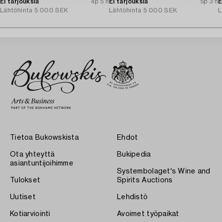
Ei tarjouksia
4p 5 h
Ei tarjouksia
5p 3 h
E
Lähtöhinta
5 000 SEK
Lähtöhinta
5 000 SEK
L
Tietoa Bukowskista
Ehdot
Ota yhteyttä
Bukipedia
asiantuntijoihimme
Systembolaget's Wine and
Tulokset
Spirits Auctions
Uutiset
Lehdistö
Kotiarviointi
Avoimet työpaikat