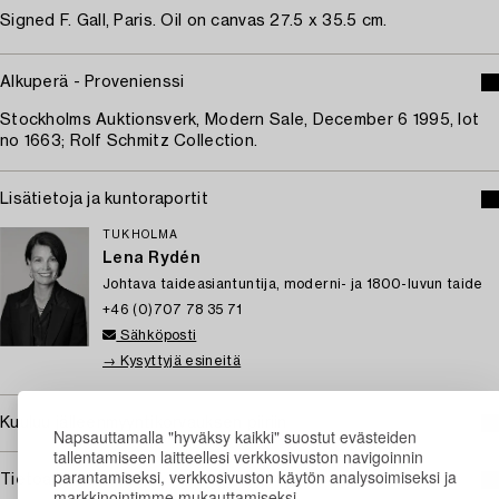
Signed F. Gall, Paris. Oil on canvas 27.5 x 35.5 cm.
Alkuperä - Provenienssi
Stockholms Auktionsverk, Modern Sale, December 6 1995, lot
no 1663; Rolf Schmitz Collection.
Lisätietoja ja kuntoraportit
TUKHOLMA
Lena Rydén
Johtava taideasiantuntija, moderni- ja 1800-luvun taide
+46 (0)707 78 35 71
Sähköposti
→ Kysyttyjä esineitä
Kuuluu jälleenmyyntikorvauksen piiriin
Napsauttamalla "hyväksy kaikki" suostut evästeiden
tallentamiseen laitteellesi verkkosivuston navigoinnin
parantamiseksi, verkkosivuston käytön analysoimiseksi ja
Tietoa ostamisesta
markkinointimme mukauttamiseksi.