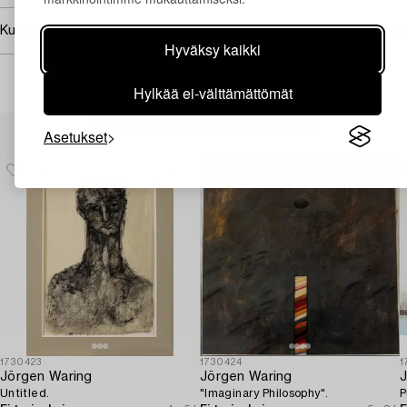
Kuvan käyttöoikeudet
Hyväksy kaikki
Hylkää ei-välttämättömät
Muiden katsomia kohteita
Asetukset
1730423
1730424
1
Jörgen Waring
Jörgen Waring
J
Untitled.
"Imaginary Philosophy".
P