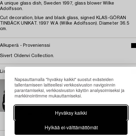
A unique glass dish, Sweden 1997, glass blower Wilke
Adolfsson.
Cut decoration, blue and black glass, signed KLAS-GÖRAN
TINBÄCK UNIKAT. 1997 W.A (Wilke Adolfsson). Diameter 36.5
cm.
Alkuperä - Provenienssi
Sivert Oldenvi Collection.
Lisätietoja ja kuntoraportit
Napsauttamalla "hyväksy kaikki" suostut evästeiden
TUKHOLMA
tallentamiseen laitteellesi verkkosivuston navigoinnin
Eva Seeman
parantamiseksi, verkkosivuston käytön analysoimiseksi ja
markkinointimme mukauttamiseksi.
Johtava asiantuntija, moderni ja nykyaikainen
taidekäsityö & design
+46 (0)708 92 19 69
Hyväksy kaikki
Sähköposti
→ Kysyttyjä esineitä
Hylkää ei-välttämättömät