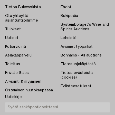
Tietoa Bukowskista
Ehdot
Ota yhteyttä
Bukipedia
asiantuntijoihimme
Systembolaget's Wine and
Tulokset
Spirits Auctions
Uutiset
Lehdistö
Kotiarviointi
Avoimet työpaikat
Asiakaspalvelu
Bonhams - All auctions
Toimitus
Tietosuojakäytäntö
Private Sales
Tietoa evästeistä
(cookies)
Arviointi & myyminen
Evästeasetukset
Ostaminen huutokaupassa
Uutiskirje