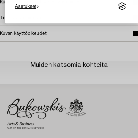
Kuuluu jälleenmyyntikorvauksen piiriin
Asetukset
Tietoa ostamisesta
Kuvan käyttöoikeudet
Muiden katsomia kohteita