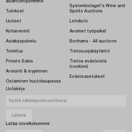
asiantuntijoihimme
Systembolaget's Wine and
Tulokset
Spirits Auctions
Uutiset
Lehdistö
Kotiarviointi
Avoimet työpaikat
Asiakaspalvelu
Bonhams - All auctions
Toimitus
Tietosuojakäytäntö
Private Sales
Tietoa evästeistä
(cookies)
Arviointi & myyminen
Evästeasetukset
Ostaminen huutokaupassa
Uutiskirje
Lataa sovelluksemme