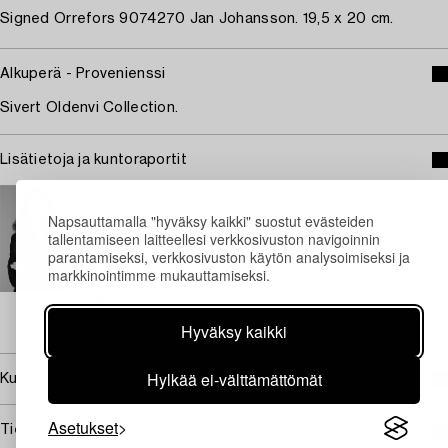
Signed Orrefors 9074270 Jan Johansson. 19,5 x 20 cm.
Alkuperä - Provenienssi
Sivert Oldenvi Collection.
Lisätietoja ja kuntoraportit
TUKHOLMA
Eva Seeman
Napsauttamalla "hyväksy kaikki" suostut evästeiden
tallentamiseen laitteellesi verkkosivuston navigoinnin
Johtava asiantuntija, moderni ja nykyaikainen
parantamiseksi, verkkosivuston käytön analysoimiseksi ja
taidekäsityö & design
markkinointimme mukauttamiseksi.
+46 (0)708 92 19 69
Sähköposti
→ Kysyttyjä esineitä
Hyväksy kaikki
Hylkää ei-välttämättömät
Kuuluu jälleenmyyntikorvauksen piiriin
Asetukset
Tietoa ostamisesta