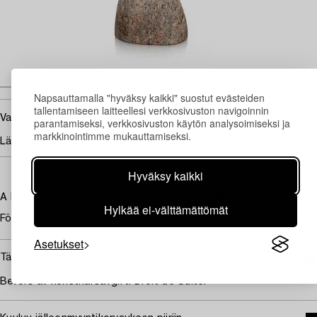
Napsauttamalla "hyväksy kaikki" suostut evästeiden
tallentamiseen laitteellesi verkkosivuston navigoinnin
1 800
Vasarahinta
SEK
parantamiseksi, verkkosivuston käytön analysoimiseksi ja
markkinointimme mukauttamiseksi.
Lähtöhinta
2 000 - 3 000 SEK
Hyväksy kaikki
A Ray Urban silver bird made in Stockholm 1997.
Hylkää ei-välttämättömät
Förgylld. Havstrut på tråd fastsatt i sten. Höjd 38,5 cm.
Asetukset
Täydennyslista
Berörs av konstnärsavgift. Droit de Suite.