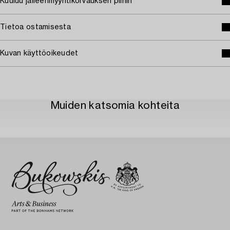
Kuuluu jälleenmyyntikorvauksen piiriin
Tietoa ostamisesta
Kuvan käyttöoikeudet
Muiden katsomia kohteita