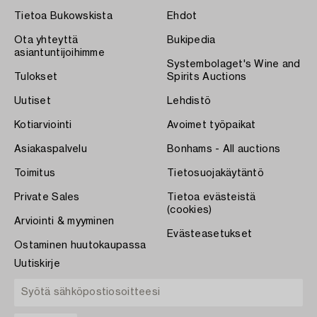
Tietoa Bukowskista
Ehdot
Ota yhteyttä
Bukipedia
asiantuntijoihimme
Systembolaget's Wine and
Tulokset
Spirits Auctions
Uutiset
Lehdistö
Kotiarviointi
Avoimet työpaikat
Asiakaspalvelu
Bonhams - All auctions
Toimitus
Tietosuojakäytäntö
Private Sales
Tietoa evästeistä
(cookies)
Arviointi & myyminen
Evästeasetukset
Ostaminen huutokaupassa
Uutiskirje