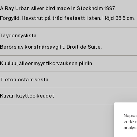
A Ray Urban silver bird made in Stockholm 1997.
Förgylld. Havstrut på tråd fastsatt i sten. Höjd 38,5 cm.
Täydennyslista
Berörs av konstnärsavgift. Droit de Suite.
Kuuluu jälleenmyyntikorvauksen piiriin
Tietoa ostamisesta
Kuvan käyttöoikeudet
Napsau
verkko
analys