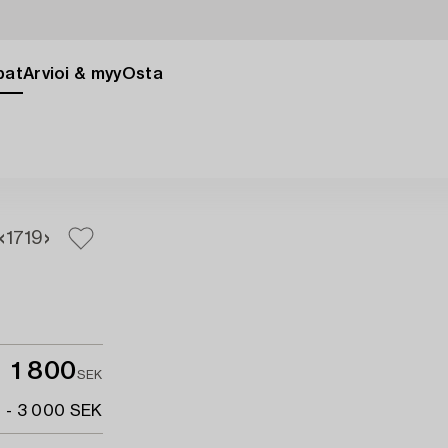
pat
Arvioi & myy
Osta
17
19
1 800
SEK
 - 3 000 SEK