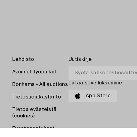
Lehdistö
Uutiskirje
Avoimet työpaikat
Lataa sovelluksemme
Bonhams - All auctions
App Store
Tietosuojakäytäntö
Tietoa evästeistä
(cookies)
Evästeasetukset