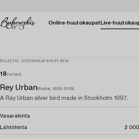
Online-huutokaupat
Live-huutokau
ECLECTIC, STOCKHOLM SYKSY 2010
18
(147285)
Rey Urban
(Ruotsi, 1929-2015)
A Ray Urban silver bird made in Stockholm 1997.
Vasarahinta
Lähtöhinta
2 000