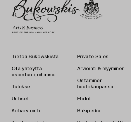
Tietoa Bukowskista
Private Sales
Ota yhteyttä
Arviointi & myyminen
asiantuntijoihimme
Ostaminen
Tulokset
huutokaupassa
Uutiset
Ehdot
Kotiarviointi
Bukipedia
Asiakaspalvelu
Systembolaget's Wine
and Spirits Auctions