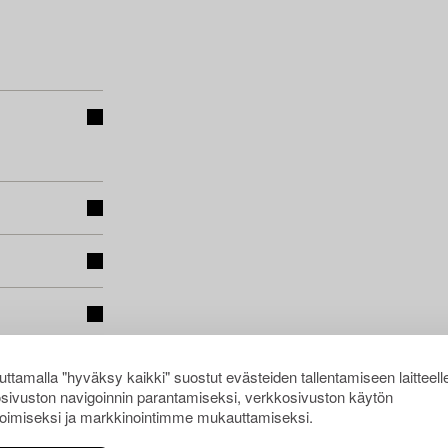
ttamalla "hyväksy kaikki" suostut evästeiden tallentamiseen laitteell
sivuston navigoinnin parantamiseksi, verkkosivuston käytön
oimiseksi ja markkinointimme mukauttamiseksi.