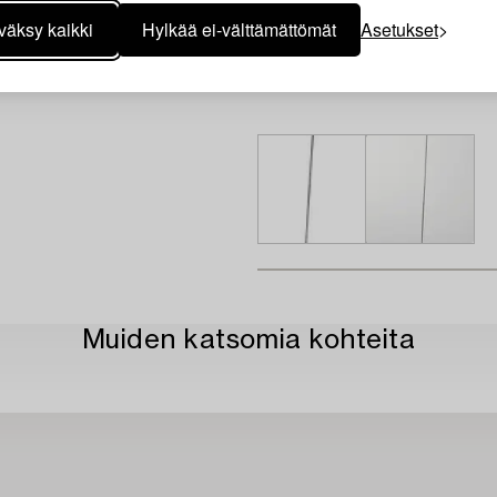
väksy kaikki
Hylkää ei-välttämättömät
Asetukset
Muiden katsomia kohteita