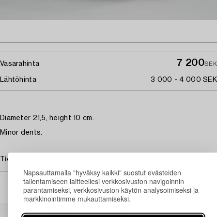
7 200
Vasarahinta
SEK
Lähtöhinta
3 000 - 4 000 SEK
Diameter 21,5, height 10 cm.
Minor dents.
Tietoa ostamisesta
Napsauttamalla "hyväksy kaikki" suostut evästeiden
tallentamiseen laitteellesi verkkosivuston navigoinnin
parantamiseksi, verkkosivuston käytön analysoimiseksi ja
markkinointimme mukauttamiseksi.
Muiden katsomia kohteita