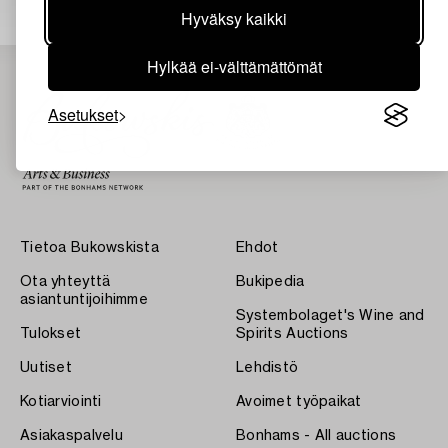
Hyväksy kaikki
Hylkää ei-välttämättömät
Asetukset
Tietoa Bukowskista
Ehdot
Ota yhteyttä
Bukipedia
asiantuntijoihimme
Systembolaget's Wine and
Tulokset
Spirits Auctions
Uutiset
Lehdistö
Kotiarviointi
Avoimet työpaikat
Asiakaspalvelu
Bonhams - All auctions