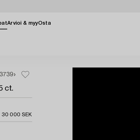
pat
Arvioi & myy
Osta
37
39
5 ct.
- 30 000 SEK