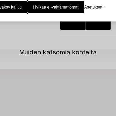
väksy kaikki
Hylkää ei-välttämättömät
Asetukset
Muiden katsomia kohteita