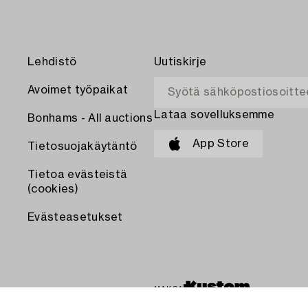
Lehdistö
Uutiskirje
Avoimet työpaikat
Lataa sovelluksemme
Bonhams - All auctions
App Store
Tietosuojakäytäntö
Tietoa evästeistä
(cookies)
Evästeasetukset
MAKSA