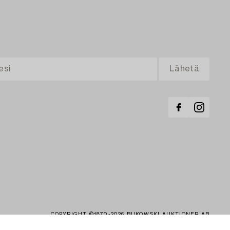
COPYRIGHT ©1870-2026 BUKOWSKI AUKTIONER AB