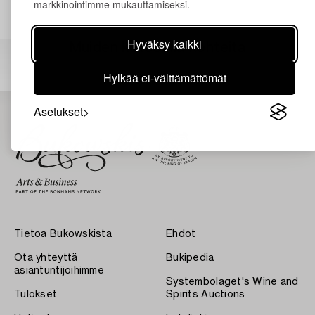
markkinointimme mukauttamiseksi.
Hyväksy kaikki
Muiden katsomia kohteita
Hylkää ei-välttämättömät
Asetukset
Tietoa Bukowskista
Ehdot
Ota yhteyttä
Bukipedia
asiantuntijoihimme
Systembolaget's Wine and
Tulokset
Spirits Auctions