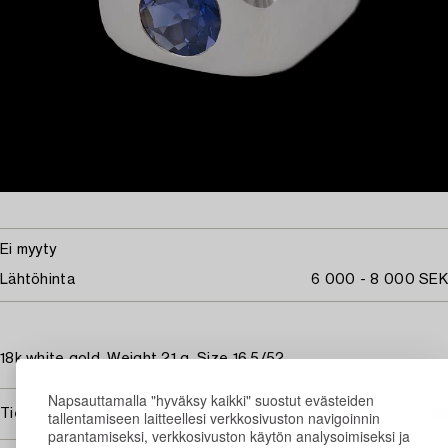
Ei myyty
Lähtöhinta
6 000 - 8 000 SEK
18k white gold. Weight 21 g. Size 16.5/52.
Napsauttamalla "hyväksy kaikki" suostut evästeiden
Tietoa ostamisesta
tallentamiseen laitteellesi verkkosivuston navigoinnin
parantamiseksi, verkkosivuston käytön analysoimiseksi ja