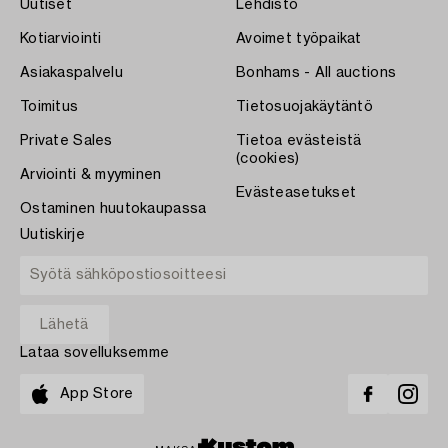
Uutiset
Lehdistö
Kotiarviointi
Avoimet työpaikat
Asiakaspalvelu
Bonhams - All auctions
Toimitus
Tietosuojakäytäntö
Private Sales
Tietoa evästeistä
(cookies)
Arviointi & myyminen
Evästeasetukset
Ostaminen huutokaupassa
Uutiskirje
Lataa sovelluksemme
App Store