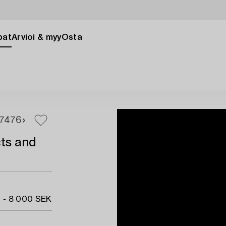
pat
Arvioi & myy
Osta
74
76
cts and
 - 8 000 SEK