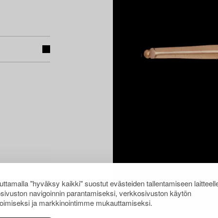
ttamalla "hyväksy kaikki" suostut evästeiden tallentamiseen laitteell
sivuston navigoinnin parantamiseksi, verkkosivuston käytön
oimiseksi ja markkinointimme mukauttamiseksi.