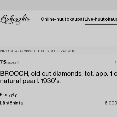
Online-huutokaupat
Live-huutokau
VINTAGE & JALOKIVET, TUKHOLMA KEVÄT 2012
75
(280864)
BROOCH, old cut diamonds, tot. app. 1 
natural pearl. 1930's.
Ei myyty
Lähtöhinta
6 000