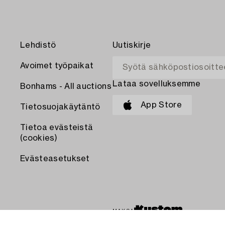
Lehdistö
Uutiskirje
Avoimet työpaikat
Lataa sovelluksemme
Bonhams - All auctions
App Store
Tietosuojakäytäntö
Tietoa evästeistä
(cookies)
Evästeasetukset
MAKSA