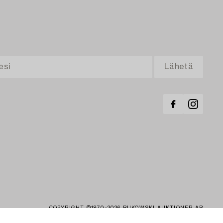
COPYRIGHT ©1870-2026 BUKOWSKI AUKTIONER AB