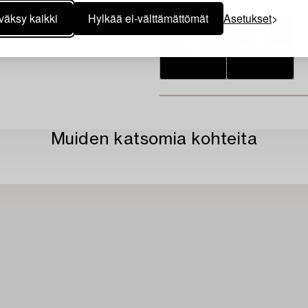
väksy kaikki
Hylkää ei-välttämättömät
Asetukset
Muiden katsomia kohteita