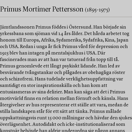
Primus Mortimer Pettersson
(1895-1975)
Jämtlandssonen Primus föddes i Östersund. Han började sin
yrkessbana som sjöman vid 14 års ålder. Det hårda arbetet tog
honom till Europa, Afrika, Sydamerika, Sydafrika, Kina, Japan
och USA. Redan i unga år fick Primus vård för depression och
1925 blev han intagen på mentalsjukhus i USA. Där
fascinerades man av att han var tatuerad från topp till tå.
Primus genomlevde ett långt psykiskt lidande. Han led av
besvärande tvångstankar och plågades av obehagliga röster
och schizofreni. Hans tudelade verklighetsuppfattning var
samtidigt en stor inspirationskälla och han kom att
entusiasmeras av sina delirier. Man kan säga att det i Primus
motivvärld finns en relation mellan förnuft och känsla. Hans
återgivelser av hus representerar ett ställe att vara, medan de
stilla landskapen står för ett sätt att tänka. Primus målade
uppskattningsvis runt 15 000 målningar och hävdar den sjukes
överlägsenhet. Autodidakt och icke-institutionaliserad som
konstnär behövde han aldrig underordna sig någon annans