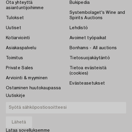
Ota yhteyttä
Bukipedia
asiantuntijoihimme
Systembolaget's Wine and
Tulokset
Spirits Auctions
Uutiset
Lehdistö
Kotiarviointi
Avoimet työpaikat
Asiakaspalvelu
Bonhams - All auctions
Toimitus
Tietosuojakäytäntö
Private Sales
Tietoa evästeistä
(cookies)
Arviointi & myyminen
Evästeasetukset
Ostaminen huutokaupassa
Uutiskirje
Lataa sovelluksemme