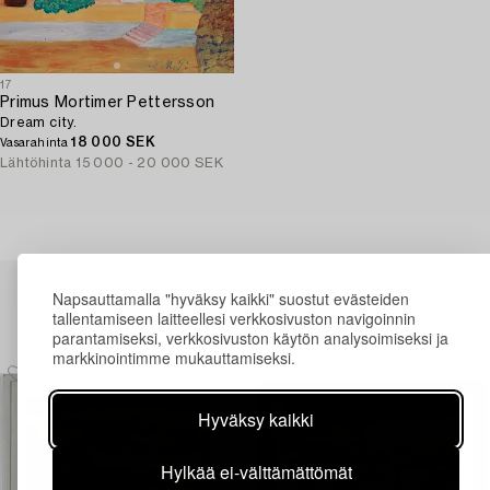
17
Primus Mortimer Pettersson
Dream city.
18 000 SEK
Vasarahinta
Lähtöhinta
15 000 - 20 000 SEK
Napsauttamalla "hyväksy kaikki" suostut evästeiden
Myyty aiemmin Bukowskis Online kautta
tallentamiseen laitteellesi verkkosivuston navigoinnin
parantamiseksi, verkkosivuston käytön analysoimiseksi ja
markkinointimme mukauttamiseksi.
Hyväksy kaikki
Hylkää ei-välttämättömät