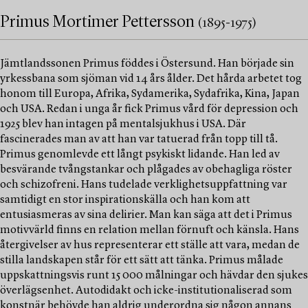
Primus Mortimer Pettersson
(1895-1975)
Jämtlandssonen Primus föddes i Östersund. Han började sin
yrkessbana som sjöman vid 14 års ålder. Det hårda arbetet tog
honom till Europa, Afrika, Sydamerika, Sydafrika, Kina, Japan
och USA. Redan i unga år fick Primus vård för depression och
1925 blev han intagen på mentalsjukhus i USA. Där
fascinerades man av att han var tatuerad från topp till tå.
Primus genomlevde ett långt psykiskt lidande. Han led av
besvärande tvångstankar och plågades av obehagliga röster
och schizofreni. Hans tudelade verklighetsuppfattning var
samtidigt en stor inspirationskälla och han kom att
entusiasmeras av sina delirier. Man kan säga att det i Primus
motivvärld finns en relation mellan förnuft och känsla. Hans
återgivelser av hus representerar ett ställe att vara, medan de
stilla landskapen står för ett sätt att tänka. Primus målade
uppskattningsvis runt 15 000 målningar och hävdar den sjukes
överlägsenhet. Autodidakt och icke-institutionaliserad som
konstnär behövde han aldrig underordna sig någon annans