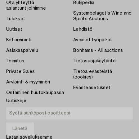
Ota yhteyttä
Bukipedia
asiantuntijoihimme
Systembolaget's Wine and
Tulokset
Spirits Auctions
Uutiset
Lehdistö
Kotiarviointi
Avoimet työpaikat
Asiakaspalvelu
Bonhams - All auctions
Toimitus
Tietosuojakäytäntö
Private Sales
Tietoa evästeistä
(cookies)
Arviointi & myyminen
Evästeasetukset
Ostaminen huutokaupassa
Uutiskirje
Lataa sovelluksemme