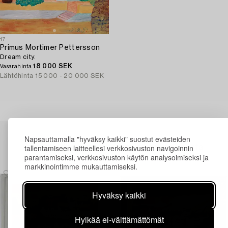
17
Primus Mortimer Pettersson
Dream city.
18 000 SEK
Vasarahinta
Lähtöhinta
15 000 - 20 000 SEK
Napsauttamalla "hyväksy kaikki" suostut evästeiden
Myyty aiemmin Bukowskis Online kautta
tallentamiseen laitteellesi verkkosivuston navigoinnin
parantamiseksi, verkkosivuston käytön analysoimiseksi ja
markkinointimme mukauttamiseksi.
Hyväksy kaikki
Hylkää ei-välttämättömät