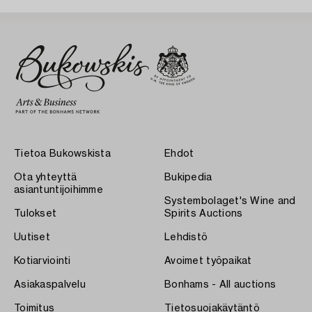
Tietoa Bukowskista
Ehdot
Ota yhteyttä
Bukipedia
asiantuntijoihimme
Systembolaget's Wine and
Tulokset
Spirits Auctions
Uutiset
Lehdistö
Kotiarviointi
Avoimet työpaikat
Asiakaspalvelu
Bonhams - All auctions
Toimitus
Tietosuojakäytäntö