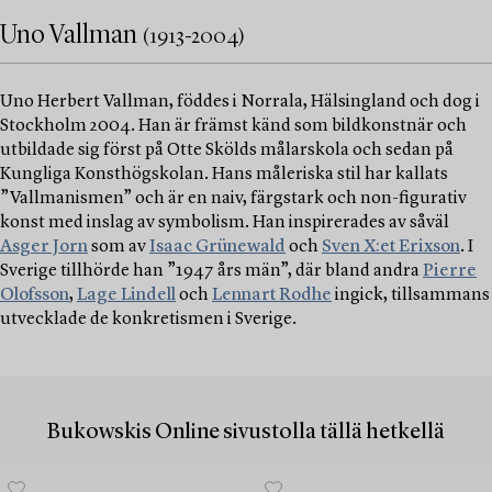
Uno Vallman
(1913-2004)
Uno Herbert Vallman, föddes i Norrala, Hälsingland och dog i
Stockholm 2004. Han är främst känd som bildkonstnär och
utbildade sig först på Otte Skölds målarskola och sedan på
Kungliga Konsthögskolan. Hans måleriska stil har kallats
”Vallmanismen” och är en naiv, färgstark och non-figurativ
konst med inslag av symbolism. Han inspirerades av såväl
Asger Jorn
som av
Isaac Grünewald
och
Sven X:et Erixson
. I
Sverige tillhörde han ”1947 års män”, där bland andra
Pierre
Olofsson
,
Lage Lindell
och
Lennart Rodhe
ingick, tillsammans
utvecklade de konkretismen i Sverige.
Bukowskis Online sivustolla tällä hetkellä