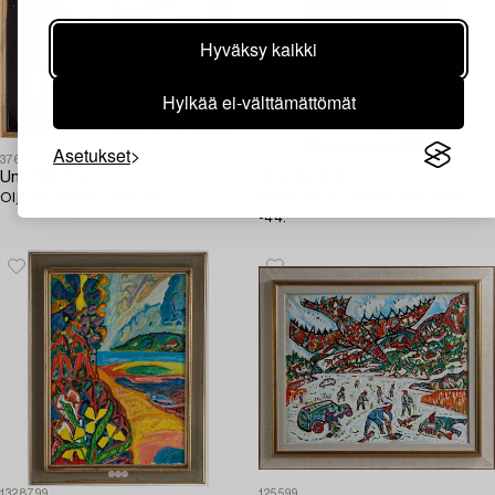
Hyväksy kaikki
Hylkää ei-välttämättömät
Asetukset
376049
485213
Uno Vallman
Uno Vallman
Olja på pannå, signerad.
Oil on panel, signed and dated
-44.
1328799
125599