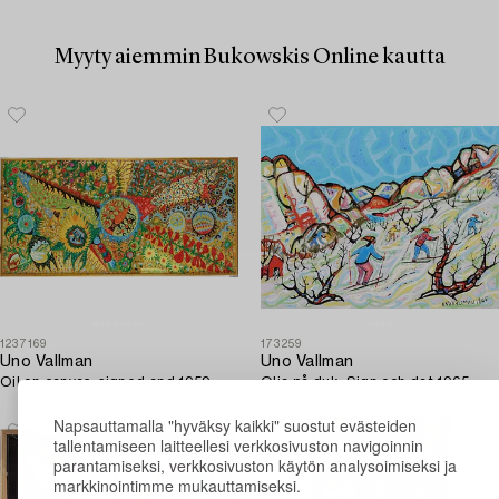
Myyty aiemmin Bukowskis Online kautta
1237169
173259
Uno Vallman
Uno Vallman
Oil on canvas, signed and 1959.
Olja på duk. Sign och dat 1965.
Napsauttamalla "hyväksy kaikki" suostut evästeiden
tallentamiseen laitteellesi verkkosivuston navigoinnin
parantamiseksi, verkkosivuston käytön analysoimiseksi ja
markkinointimme mukauttamiseksi.