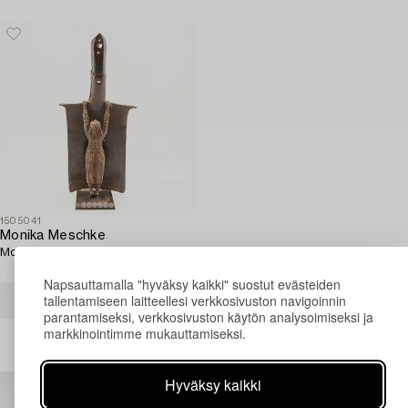
1505041
Monika Meschke
Monika Meschke,
Napsauttamalla "hyväksy kaikki" suostut evästeiden
tallentamiseen laitteellesi verkkosivuston navigoinnin
KATSO KAIKKI
parantamiseksi, verkkosivuston käytön analysoimiseksi ja
markkinointimme mukauttamiseksi.
Hyväksy kaikki