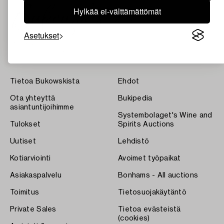
Hylkää ei-välttämättömät
Asetukset
Tietoa Bukowskista
Ehdot
Ota yhteyttä
Bukipedia
asiantuntijoihimme
Systembolaget's Wine and
Tulokset
Spirits Auctions
Uutiset
Lehdistö
Kotiarviointi
Avoimet työpaikat
Asiakaspalvelu
Bonhams - All auctions
Toimitus
Tietosuojakäytäntö
Private Sales
Tietoa evästeistä
(cookies)