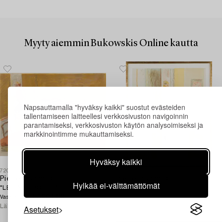
Myyty aiemmin Bukowskis Online kautta
Napsauttamalla "hyväksy kaikki" suostut evästeiden
tallentamiseen laitteellesi verkkosivuston navigoinnin
parantamiseksi, verkkosivuston käytön analysoimiseksi ja
markkinointimme mukauttamiseksi.
Hyväksy kaikki
720464
1602943
Pierre Bonnard
Pierre Bonnard
Hylkää ei-välttämättömät
"LE TAPIS ROUGE".
"Le radiateur".
1 860 EUR
Vasarahinta
Lähtöhinta
1 800 EUR
Asetukset