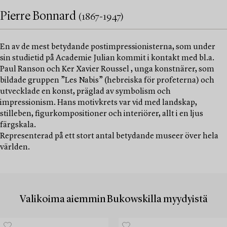
Pierre Bonnard
(1867-1947)
En av de mest betydande postimpressionisterna, som under
sin studietid på Academie Julian kommit i kontakt med bl.a.
Paul Ranson och Ker Xavier Roussel , unga konstnärer, som
bildade gruppen ”Les Nabis” (hebreiska för profeterna) och
utvecklade en konst, präglad av symbolism och
impressionism. Hans motivkrets var vid med landskap,
stilleben, figurkompositioner och interiörer, allt i en ljus
färgskala.
Representerad på ett stort antal betydande museer över hela
världen.
Valikoima aiemmin Bukowskilla myydyistä