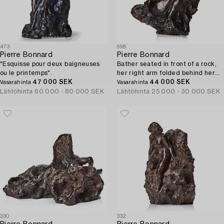
473
698
Pierre Bonnard
Pierre Bonnard
"Esquisse pour deux baigneuses
Bather seated in front of a rock,
ou le printemps".
her right arm folded behind her
47 000 SEK
head.
44 000 SEK
Vasarahinta
Vasarahinta
Lähtöhinta
60 000 - 80 000 SEK
Lähtöhinta
25 000 - 30 000 SEK
330
332