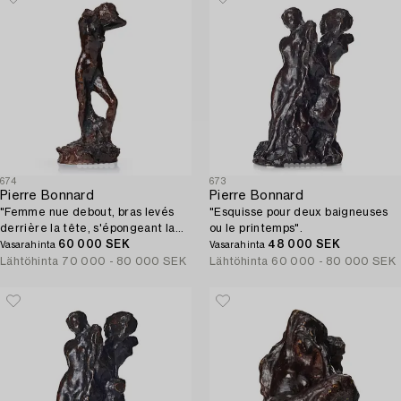
674
673
Pierre Bonnard
Pierre Bonnard
"Femme nue debout, bras levés
"Esquisse pour deux baigneuses
derrière la tête, s'épongeant la
ou le printemps".
nuque".
60 000 SEK
48 000 SEK
Vasarahinta
Vasarahinta
Lähtöhinta
70 000 - 80 000 SEK
Lähtöhinta
60 000 - 80 000 SEK