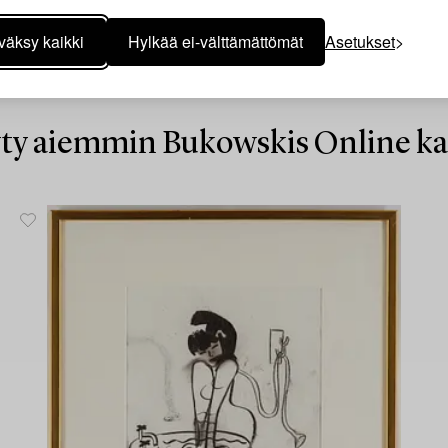
väksy kaikki
Hylkää ei-välttämättömät
Asetukset
ty aiemmin Bukowskis Online ka