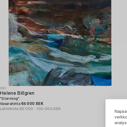
1151
Helene Billgren
"Storming".
Vasarahinta
65 000 SEK
Lähtöhinta
80 000 - 100 000 SEK
Napsau
verkko
analys