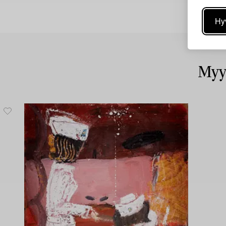
Hy
Myy