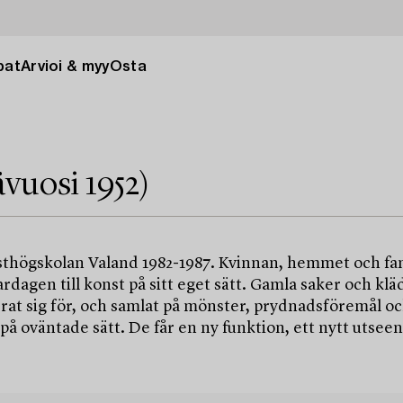
pat
Arvioi & myy
Osta
vuosi 1952)
nsthögskolan Valand 1982-1987. Kvinnan, hemmet och fa
dagen till konst på sitt eget sätt. Gamla saker och kläde
rat sig för, och samlat på mönster, prydnadsföremål o
 på oväntade sätt. De får en ny funktion, ett nytt utse