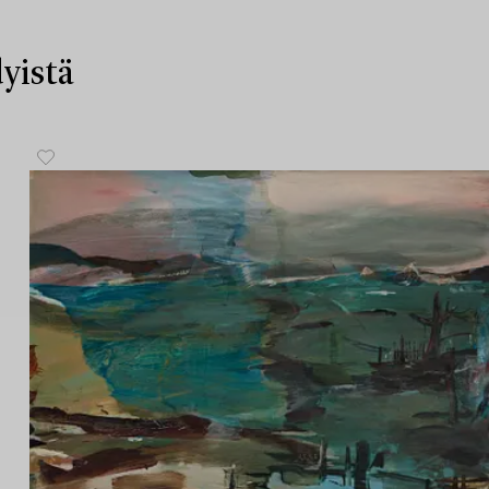
yistä