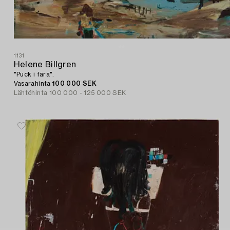
1131
Helene Billgren
"Puck i fara".
Vasarahinta
100 000 SEK
Lähtöhinta
100 000 - 125 000 SEK