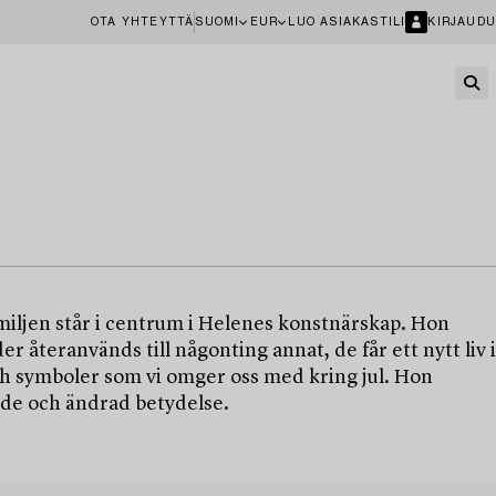
OTA YHTEYTTÄ
SUOMI
EUR
LUO ASIAKASTILI
KIRJAUDU
miljen står i centrum i Helenes konstnärskap. Hon
r återanvänds till någonting annat, de får ett nytt liv i
ch symboler som vi omger oss med kring jul. Hon
ende och ändrad betydelse.