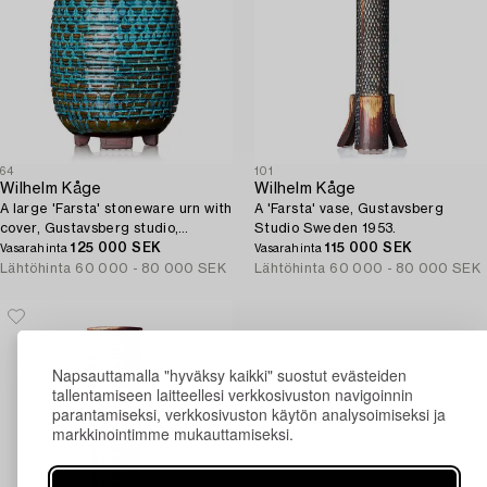
64
101
Wilhelm Kåge
Wilhelm Kåge
A large 'Farsta' stoneware urn with
A 'Farsta' vase, Gustavsberg
cover, Gustavsberg studio,
Studio Sweden 1953.
Sweden 1960.
125 000 SEK
115 000 SEK
Vasarahinta
Vasarahinta
Lähtöhinta
60 000 - 80 000 SEK
Lähtöhinta
60 000 - 80 000 SEK
Napsauttamalla "hyväksy kaikki" suostut evästeiden
tallentamiseen laitteellesi verkkosivuston navigoinnin
parantamiseksi, verkkosivuston käytön analysoimiseksi ja
markkinointimme mukauttamiseksi.