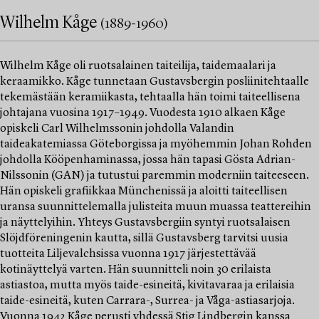
Wilhelm Kåge
(1889-1960)
Wilhelm Kåge oli ruotsalainen taiteilija, taidemaalari ja
keraamikko. Kåge tunnetaan Gustavsbergin posliinitehtaalle
tekemästään keramiikasta, tehtaalla hän toimi taiteellisena
johtajana vuosina 1917–1949. Vuodesta 1910 alkaen Kåge
opiskeli Carl Wilhelmssonin johdolla Valandin
taideakatemiassa Göteborgissa ja myöhemmin Johan Rohden
johdolla Kööpenhaminassa, jossa hän tapasi Gösta Adrian-
Nilssonin (GAN) ja tutustui paremmin moderniin taiteeseen.
Hän opiskeli grafiikkaa Münchenissä ja aloitti taiteellisen
uransa suunnittelemalla julisteita muun muassa teattereihin
ja näyttelyihin. Yhteys Gustavsbergiin syntyi ruotsalaisen
Slöjdföreningenin kautta, sillä Gustavsberg tarvitsi uusia
tuotteita Liljevalchsissa vuonna 1917 järjestettävää
kotinäyttelyä varten. Hän suunnitteli noin 30 erilaista
astiastoa, mutta myös taide-esineitä, kivitavaraa ja erilaisia
taide-esineitä, kuten Carrara-, Surrea- ja Våga-astiasarjoja.
Vuonna 1942 Kåge perusti yhdessä Stig Lindbergin kanssa