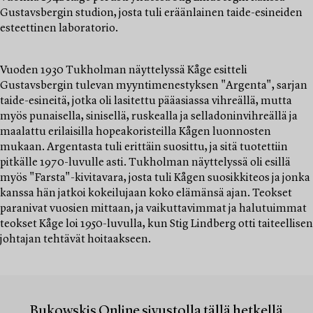
Gustavsbergin studion, josta tuli eräänlainen taide-esineiden
esteettinen laboratorio.
Vuoden 1930 Tukholman näyttelyssä Kåge esitteli
Gustavsbergin tulevan myyntimenestyksen "Argenta", sarjan
taide-esineitä, jotka oli lasitettu pääasiassa vihreällä, mutta
myös punaisella, sinisellä, ruskealla ja selladoninvihreällä ja
maalattu erilaisilla hopeakoristeilla Kågen luonnosten
mukaan. Argentasta tuli erittäin suosittu, ja sitä tuotettiin
pitkälle 1970-luvulle asti. Tukholman näyttelyssä oli esillä
myös "Farsta"-kivitavara, josta tuli Kågen suosikkiteos ja jonka
kanssa hän jatkoi kokeilujaan koko elämänsä ajan. Teokset
paranivat vuosien mittaan, ja vaikuttavimmat ja halutuimmat
teokset Kåge loi 1950-luvulla, kun Stig Lindberg otti taiteellisen
johtajan tehtävät hoitaakseen.
Bukowskis Online sivustolla tällä hetkellä