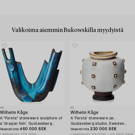
Valikoima aiemmin Bukowskilla myydyistä
40
62
Wilhelm Kåge
Wilhelm Kåge
A "Farsta" stoneware sculpture of
A 'Farsta' stoneware jar,
a 'dragon fish', Gustavsberg
Gustavsberg studio, Sweden
studio, Sweden 1950's.
460 000 SEK
1940-50's.
230 000 SEK
Vasarahinta
Vasarahinta
Lähtöhinta
175 000 -
Lähtöhinta
30 000 - 40 000 SEK