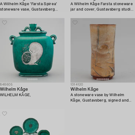
A Wilhelm Kåge 'Farsta Spirea'
A Wilhelm Kåge Farsta stoneware
stoneware vase, Gustavsberg
jar and cover, Gustavsberg studio,
studio, Sweden 1956.
Sweden 1960.
848605
1314120
Wilhelm Kåge
Wilhelm Kåge
WILHELM KÅGE,
A stoneware vase by Wilhelm
Kåge, Gustavsberg, signed and
dated 1930.