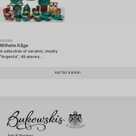
1692956
Wilhelm Kåge
A collection of ceramic, mostly
"Argenta", 49 pieces,
Gustavsberg, Sweden, 1930's-
60's.
KATSO KAIKKI