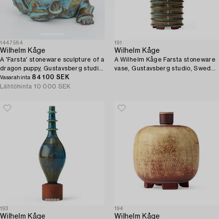
1447584
191
Wilhelm Kåge
Wilhelm Kåge
A 'Farsta' stoneware sculpture of a
A Wilhelm Kåge Farsta stoneware
dragon puppy, Gustavsberg studio,
vase, Gustavsberg studio, Sweden
Sweden 1950s.
84 100 SEK
1959.
Vasarahinta
Lähtöhinta
10 000 SEK
193
194
Wilhelm Kåge
Wilhelm Kåge