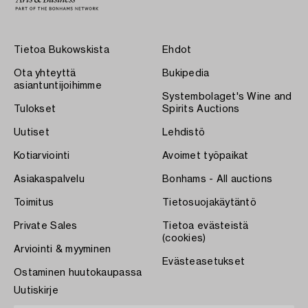
Tietoa Bukowskista
Ehdot
Ota yhteyttä
Bukipedia
asiantuntijoihimme
Systembolaget's Wine and
Tulokset
Spirits Auctions
Uutiset
Lehdistö
Kotiarviointi
Avoimet työpaikat
Asiakaspalvelu
Bonhams - All auctions
Toimitus
Tietosuojakäytäntö
Private Sales
Tietoa evästeistä
(cookies)
Arviointi & myyminen
Evästeasetukset
Ostaminen huutokaupassa
Uutiskirje