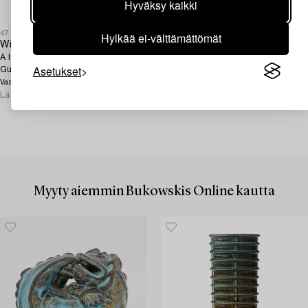
Hyväksy kaikki
Hylkää ei-välttämättömät
47
Wilhelm Kåge
A large "Farsta" stoneware vase,
Asetukset
Gustavsberg studio, Sweden
1960.
105 000 SEK
Vasarahinta
Lähtöhinta
50 000 - 75 000 SEK
Myyty aiemmin Bukowskis Online kautta