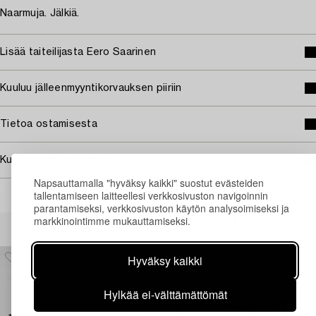
Naarmuja. Jälkiä.
Lisää taiteilijasta Eero Saarinen
Kuuluu jälleenmyyntikorvauksen piiriin
Tietoa ostamisesta
Kuvan käyttöoikeudet
Napsauttamalla "hyväksy kaikki" suostut evästeiden
tallentamiseen laitteellesi verkkosivuston navigoinnin
parantamiseksi, verkkosivuston käytön analysoimiseksi ja
markkinointimme mukauttamiseksi.
Muiden katsomia kohteita
Hyväksy kaikki
Hylkää ei-välttämättömät