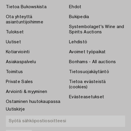
Tietoa Bukowskista
Ehdot
Ota yhteyttä
Bukipedia
asiantuntijoihimme
Systembolaget's Wine and
Tulokset
Spirits Auctions
Uutiset
Lehdistö
Kotiarviointi
Avoimet työpaikat
Asiakaspalvelu
Bonhams - All auctions
Toimitus
Tietosuojakäytäntö
Private Sales
Tietoa evästeistä
(cookies)
Arviointi & myyminen
Evästeasetukset
Ostaminen huutokaupassa
Uutiskirje