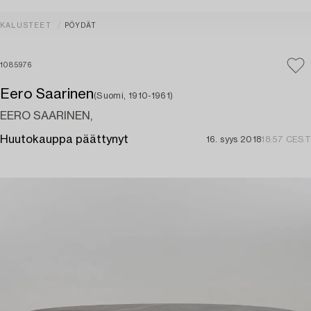
KALUSTEET
PÖYDÄT
1085976
Eero Saarinen
(Suomi, 1910-1961)
EERO SAARINEN,
Huutokauppa päättynyt
16. syys 2018
18:57 CEST