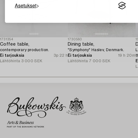
Asetukset
1731354
1730560
1
Coffee table,
Dining table,
D
contemporary production.
"Symphony" Haslev, Denmark.
L
Ei tarjouksia
3p 22 h
Ei tarjouksia
19 h 20m
t
Lähtöhinta
3 000 SEK
Lähtöhinta
7 000 SEK
E
L