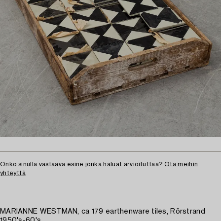
Onko sinulla vastaava esine jonka haluat arvioituttaa?
Ota meihin
yhteyttä
MARIANNE WESTMAN, ca 179 earthenware tiles, Rörstrand
1950's-60's