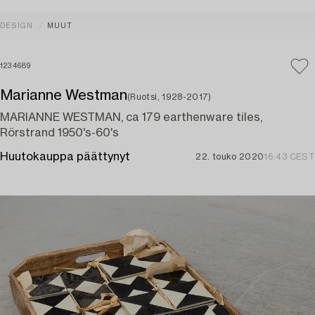
DESIGN
MUUT
1234689
Marianne Westman
(Ruotsi, 1928-2017)
MARIANNE WESTMAN, ca 179 earthenware tiles,
Rörstrand 1950's-60's
Huutokauppa päättynyt
22. touko 2020
16:43 CEST