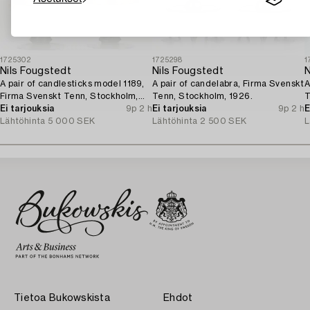
1725302
1725298
1
Nils Fougstedt
Nils Fougstedt
N
A pair of candlesticks model 1189,
A pair of candelabra, Firma Svenskt
A
Firma Svenskt Tenn, Stockholm,
Tenn, Stockholm, 1926.
T
1929.
Ei tarjouksia
9p 2 h
Ei tarjouksia
9p 2 h
E
Lähtöhinta
5 000 SEK
Lähtöhinta
2 500 SEK
L
Tietoa Bukowskista
Ehdot