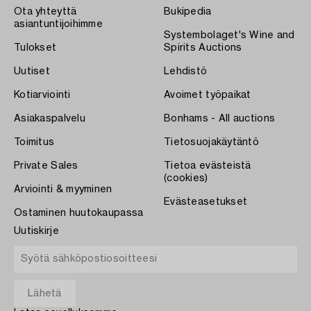
Ota yhteyttä
Bukipedia
asiantuntijoihimme
Systembolaget's Wine and
Tulokset
Spirits Auctions
Uutiset
Lehdistö
Kotiarviointi
Avoimet työpaikat
Asiakaspalvelu
Bonhams - All auctions
Toimitus
Tietosuojakäytäntö
Private Sales
Tietoa evästeistä
(cookies)
Arviointi & myyminen
Evästeasetukset
Ostaminen huutokaupassa
Uutiskirje